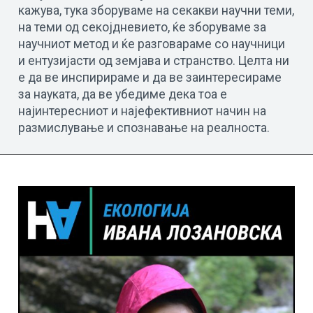
кажува, тука зборуваме на секакви научни теми,
на теми од секојдневието, ќе зборуваме за
научниот метод и ќе разговараме со научници
и ентузијасти од земјава и странство. Целта ни
е да ве инспирираме и да ве заинтересираме
за науката, да ве убедиме дека тоа е
најинтересниот и најефективниот начин на
размислување и спознавање на реалноста.