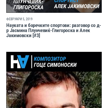
ФЕВРУАРИ 5, 2019
Науката и боречките спортови: разговор со д-
р Јасмина Плунчевиќ-Глигороска и Алек
Јакимовски [#3]