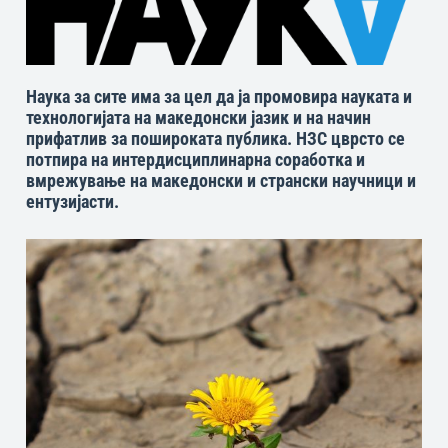
Наука за сите има за цел да ја промовира науката и
технологијата на македонски јазик и на начин
прифатлив за пошироката публика. НЗС цврсто се
потпира на интердисциплинарна соработка и
вмрежување на македонски и странски научници и
ентузијасти.