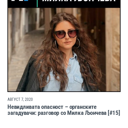
АВГУСТ 7, 2020
Невидливата опасност – органските
загадувачи: разговор со Милка Љончева [#15]