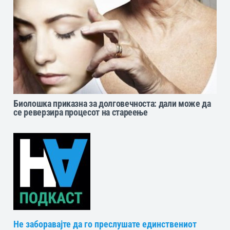
Биолошка приказна за долговечноста: дали може да
се реверзира процесот на стареење
Не заборавајте да го преслушате единствениот