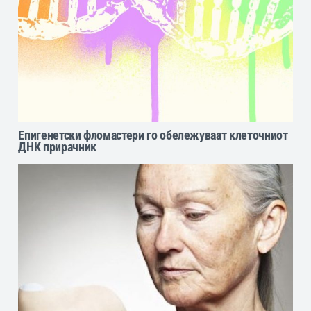
Епигенетски фломастери го обележуваат клеточниот
ДНК прирачник