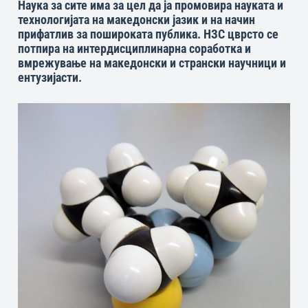
Наука за сите има за цел да ја промовира науката и
технологијата на македонски јазик и на начин
прифатлив за пошироката публика. НЗС цврсто се
потпира на интердисциплинарна соработка и
вмрежување на македонски и странски научници и
ентузијасти.