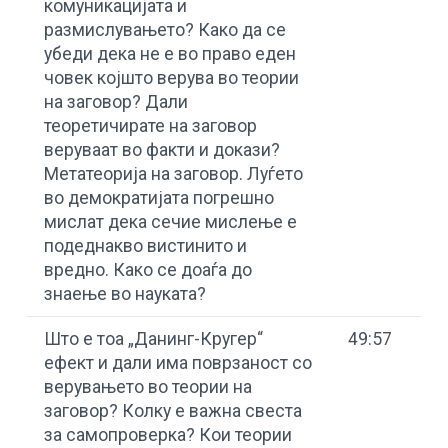
комуникацијата и
размислувањето? Како да се
убеди дека не е во право еден
човек којшто верува во теории
на заговор? Дали
теоретичирате на заговор
веруваат во факти и докази?
Метатеорија на заговор. Луѓето
во демократијата погрешно
мислат дека сечие мислење е
подеднакво вистинито и
вредно. Како се доаѓа до
знаење во науката?
Што е тоа „Данинг-Кругер“
49:57
ефект и дали има поврзаност со
верувањето во теории на
заговор? Колку е важна свеста
за самопроверка? Кои теории