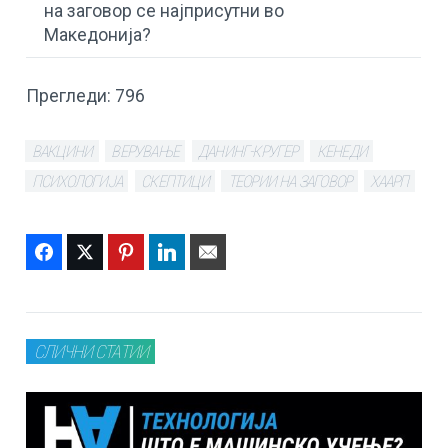
на заговор се најприсутни во
Македонија?
Прегледи:
796
ВАКЦИНИ
ВЕРУВАЊЕ
ДАНИНГ-КРУГЕР
КЕНЕДИ
ПСИХОЛОГИЈА
СКЕПТИЦИ
ТЕОРИИ НА ЗАГОВОР
ХААРП
Facebook
Twitter
Pinterest
LinkedIn
Email
СЛИЧНИ СТАТИИ