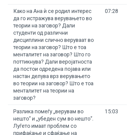
Како на Ана ѝ се родил интерес
07:28
да го истражува верувањето во
теории на заговор? Дали
студенти од различни
дисциплини слично веруваат во
теории на заговор? Што е тоа
менталитет на заговор? Што го
поттикнува? Дали веројатноста
да постои одредена појава или
настан делува врз верувањето
во теории на заговор? Што е тоа
менталитет на теории на
заговор?
Разлика помеѓу „верувам во
15:03
нешто“ и „убеден сум во нешто“.
Луѓето имаат проблем со
прифаќање и сфаќање на