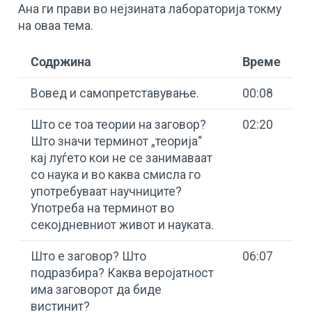
Ана ги прави во нејзината лабораторија токму
на оваа тема.
Содржина
Време
Вовед и самопретставување.
00:08
Што се тоа теории на заговор?
02:20
Што значи терминот „теорија“
кај луѓето кои не се занимаваат
со наука и во каква смисла го
употребуваат научниците?
Употреба на терминот во
секојдневниот живот и науката.
Што е заговор? Што
06:07
подразбира? Каква веројатност
има заговорот да биде
вистинит?