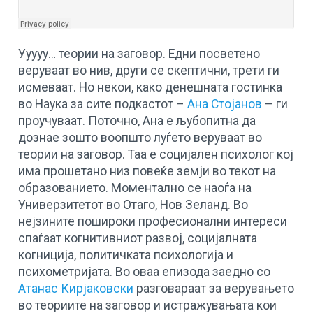
Ууууу… теории на заговор. Едни посветено
веруваат во нив, други се скептични, трети ги
исмеваат. Но некои, како денешната гостинка
во Наука за сите подкастот –
Ана Стојанов
– ги
проучуваат. Поточно, Ана е љубопитна да
дознае зошто воопшто луѓето веруваат во
теории на заговор. Taa е социјален психолог кој
има прошетано низ повеќе земји во текот на
образованието. Моментално се наоѓа на
Универзитетот во Отаго, Нов Зеланд. Во
нејзините пошироки професионални интереси
спаѓаат когнитивниот развој, социјалната
когниција, политичката психологија и
психометријата. Во оваа епизода заедно со
Атанас Кирјаковски
разговараат за верувањето
во теориите на заговор и истражувањата кои