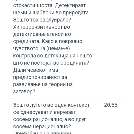
стокастичноста. Детектираат
шеми и шаблони во природата.
Зошто тоа еволуирало?
Хиперсензитивност во
детектирање агенси во
средината. Како е поврзано
чувството на (немање)
контрола со детекција на нешто
што не постојат во средината?
Дали човекот има
предиспонираност за
развивање на теории на
заговор?
Зошто луѓето во еден контекст
20:55
се однесуваат и веруваат
сосема рационално, а во друг
сосема нерационално?
Прифаќање на априори