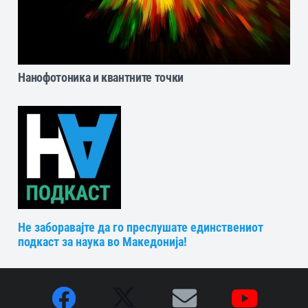
Нанофотоника и квантните точки
Не заборавајте да го преслушате единствениот
подкаст за наука во Македонија!