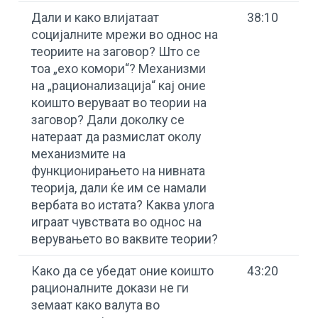
Дали и како влијатаат
38:10
социјалните мрежи во однос на
теориите на заговор? Што се
тоа „ехо комори“? Механизми
на „рационализација“ кај оние
коишто веруваат во теории на
заговор? Дали доколку се
натераат да размислат околу
механизмите на
функционирањето на нивната
теорија, дали ќе им се намали
вербата во истата? Каква улога
играат чувствата во однос на
верувањето во ваквите теории?
Како да се убедат оние коишто
43:20
рационалните докази не ги
земаат како валута во