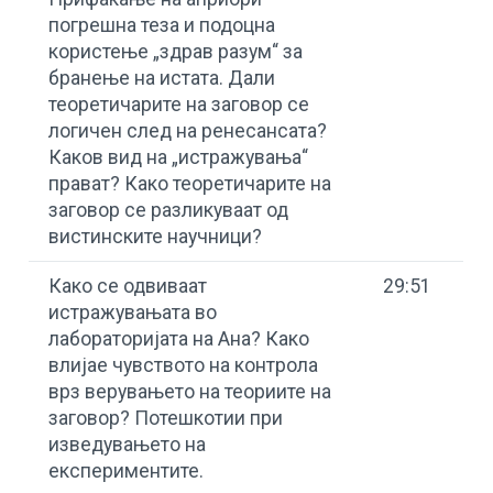
погрешна теза и подоцна
користење „здрав разум“ за
бранење на истата. Дали
теоретичарите на заговор се
логичен след на ренесансата?
Каков вид на „истражувања“
прават? Како теоретичарите на
заговор се разликуваат од
вистинските научници?
Како се одвиваат
29:51
истражувањата во
лабораторијата на Ана? Како
влијае чувството на контрола
врз верувањето на теориите на
заговор? Потешкотии при
изведувањето на
експериментите.