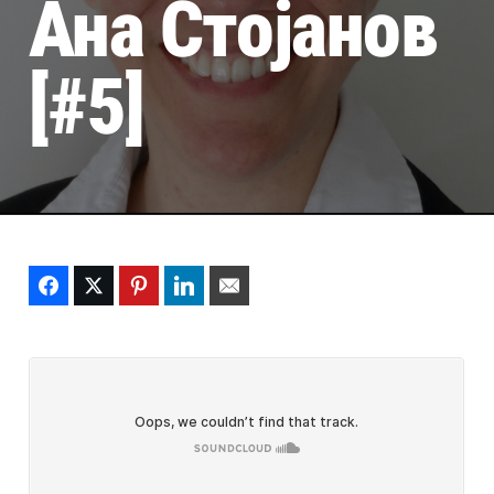
Ана Стојанов
[#5]
Facebook
Twitter
Pinterest
LinkedIn
Email