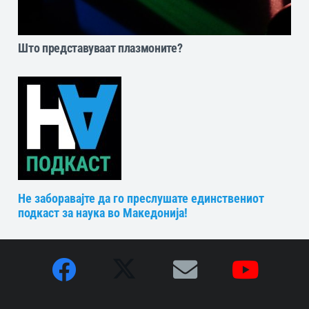
Што представуваат плазмоните?
Не заборавајте да го преслушате единствениот
подкаст за наука во Македонија!