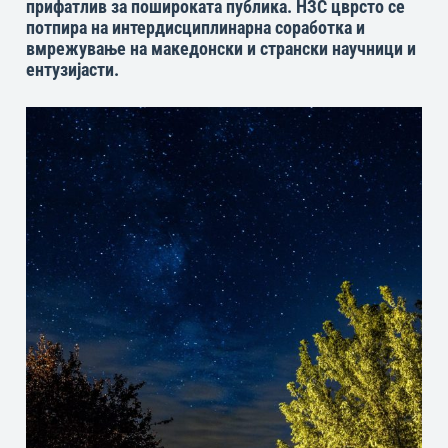
прифатлив за пошироката публика. НЗС цврсто се
потпира на интердисциплинарна соработка и
вмрежување на македонски и странски научници и
ентузијасти.