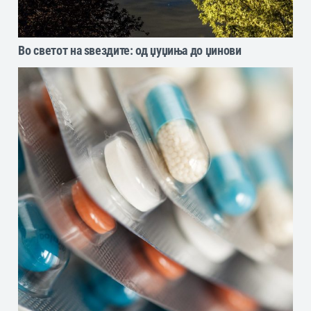
Во светот на ѕвездите: од џуџиња до џинови