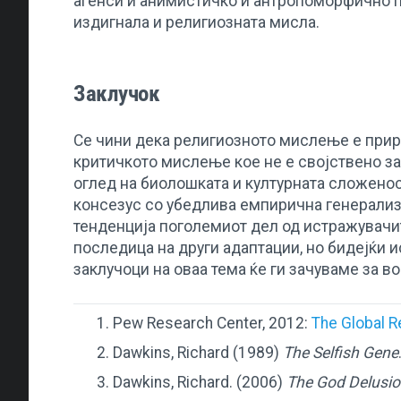
агенси и анимистичко и антропоморфично п
издигнала и религиозната мисла.
Заклучок
Се чини дека религиозното мислење е природ
критичкото мислење кое не е својствено за
оглед на биолошката и културната сложенос
консезус со убедлива емпирична генерализа
тенденција поголемиот дел од истражувачит
последица на други адаптации, но бидејќи 
заклучоци на оваа тема ќе ги зачуваме за во
Pew Research Center, 2012:
The Global R
Dawkins, Richard (1989)
The Selfish Gene
Dawkins, Richard. (2006)
The God Delusi