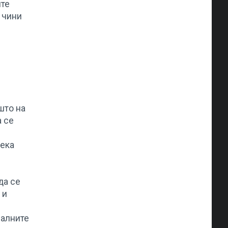
ите
 чини
што на
а се
дека
да се
 и
ралните