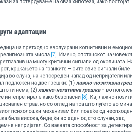
окази за потврдување на оваа хипотеза, иако постојат
други адаптации
ледица на претходно еволуирани когнитивни и емоцио
т религиозната мисла
[7]
. Имено, опстанокот на човеко
ретпазлив на многу критични сигнали од околината. Н
ерот, крцкањето на гранките – сите овие сигнали биле
ија во случај на непосреден напад од непријатели ил
ил подложен на две грешки: (1)
лажнo-позитивна гре
што ги нема; (2)
лажно-негативна грешка
– во поголе
 се интепретирале како безопасни
[8]
. Кај лажно-позит
ционален страв, но со оглед на тоа што луѓето во мин
квиот психолошки механизам бил повеќе од неопходен
ка била висока, бидејќи во еден од сто случаи, зад
емне непријател. Со ваквата способност за детектир