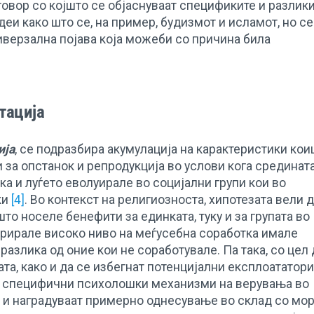
говор со којшто се објаснуваат спецификите и разлик
еи како што се, на пример, будизмот и исламот, но се
ниверзална појава која можеби со причина била
тација
ија
, се подразбира акумулација на карактеристики кои
за опстанок и репродукција во услови кога срединат
ка и луѓето еволуирале во социјални групи кои во
ки
[4]
. Во контекст на религиозноста, хипотезата вели 
то носеле бенефити за единката, туку и за групата во
трирале високо ниво на меѓусебна соработка имале
разлика од оние кои не соработувале. Па така, со цел 
ата, како и да се избегнат потенцијални експлоататори
о специфични психолошки механизми на верувања во
и и наградуваат примерно однесување во склад со мо