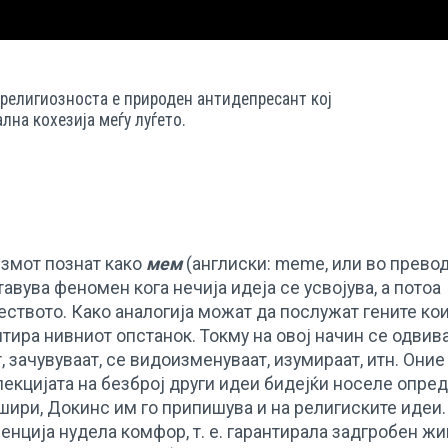
 религиозноста е природен антидепресант кој
лна кохезија меѓу луѓето.
измот познат како
мем
(англиски: meme, или во прево
авува феномен кога нечија идеја се усвојува, а потоа
ството. Како аналогија можат да послужат гените кои
нтира нивниот опстанок. Токму на овој начин се одвив
, зачувуваат, се видоизменуваат, изумираат, итн. Оние
лекцијата на безброј други идеи бидејќи носеле опре
шири, Докинс им го припишува и на религиските идеи.
енција нудела комфор, т. е. гарантирала задгробен ж