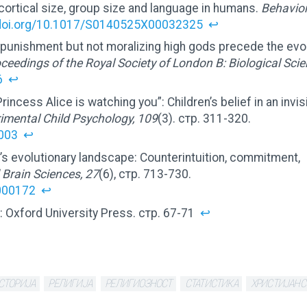
cortical size, group size and language in humans.
Behavior
x.doi.org/10.1017/S0140525X00032325
↩
l punishment but not moralizing high gods precede the evo
ceedings of the Royal Society of London B: Biological Sci
6
↩
“Princess Alice is watching you”: Children’s belief in an invis
imental Child Psychology, 109
(3). стр. 311-320.
.003
↩
on’s evolutionary landscape: Counterintuition, commitment,
 Brain Sciences, 27
(6), стр. 713-730.
000172
↩
d: Oxford University Press. стр. 67-71
↩
СТОРИЈА
РЕЛИГИЈА
РЕЛИГИОЗНОСТ
СТАТИСТИКА
ХРИСТИЈАНС