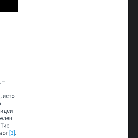
д –
, исто
а
 идеи
делен
 Тие
ивот
[3]
.