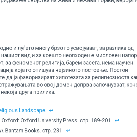
ридавање својства на живи и неживи појави, веројат
но и луѓето многу брзо го усвојуваат, за разлика од
 нашиот вид и за коешто неопходен е мисловен напор
т, за феноменот религија, барем засега, нема научен
ција која го опишува нејзиното постоење. Постои
е да ја фаворизираат хипотезата за религиозноста ка
истражувањата во овој домен допрва започнуваат, кон
 некоја друга прилика.
eligious Landscape.
↩
. Oxford: Oxford University Press. стр. 189-201.
↩
on
. Bantam Books. стр. 231.
↩