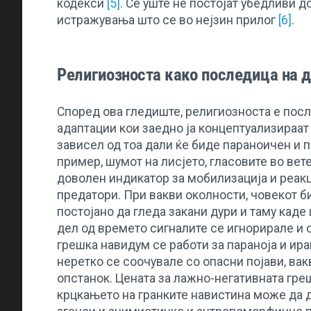
кодекси
[5]
. Сѐ уште не постојат убедливи д
истражувања што се во нејзин прилог
[6]
.
Религиозноста како последица на 
Според ова гледиште, религиозноста е пос
адаптации кои заедно ја концептуализираа
зависел од тоа дали ќе биде параноичен и п
пример, шумот на лисјето, гласовите во вет
доволен индикатор за мобилизација и реакц
предатори. При вакви околности, човекот б
постојано да гледа закани дури и таму каде 
дел од времето сигналите се игнорирале и
грешка навидум се работи за параноја и ира
неретко се соочувале со опасни појави, ва
опстанок. Цената за лажно-негативната греш
крцкањето на гранките навистина може да д