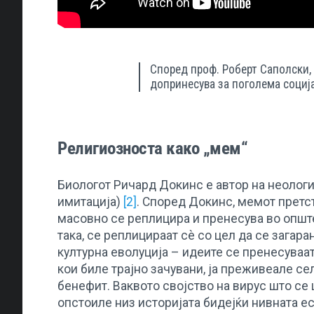
Според проф. Роберт Саполски,
допринесува за поголема соција
Религиозноста како „мем“
Биологот Ричард Докинс е автор на неолог
имитација)
[2]
. Според Докинс, мемот претст
масовно се реплицира и пренесува во опште
така, се реплицираат сѐ со цел да се загара
културна еволуција – идеите се пренесуваат
кои биле трајно зачувани, ја преживеале се
бенефит. Ваквото својство на вирус што се 
опстоиле низ историјата бидејќи нивната ес