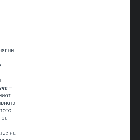
нални
т
а
и
шка
–
миот
ивната
атото
 за
ање на