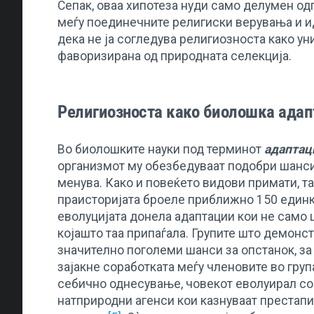
Сепак, оваа хипотеза нуди само делумен од
меѓу поединечните религиски верувања и ид
дека не ја согледува религиозноста како у
фаворизирана од природната селекција.
Религиозноста како биолошка адап
Во биолошките науки под терминот
адаптац
организмот му обезбедуваат подобри шанси 
менува. Како и повеќето видови примати, та
праисторијата броеле приближно 150 един
еволуцијата донела адаптации кои не само ш
којашто таа припаѓала. Групите што демонс
значително поголеми шанси за опстанок, за 
зајакне соработката меѓу членовите во груп
себично однесување, човекот еволуирал с
натприродни агенси кои казнуваат престап