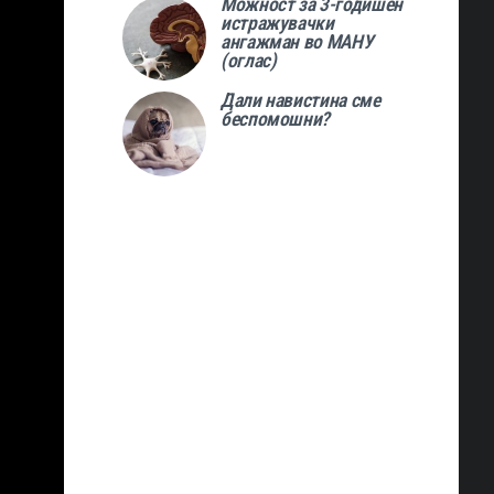
Можност за 3-годишен
истражувачки
ангажман во МАНУ
(оглас)
Дали навистина сме
беспомошни?