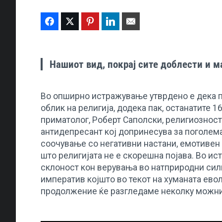
Facebook
Twitter
Pinterest
LinkedIn
Email
Нашиот вид, покрај сите доблести и м
Во опширно истражување утврдено е дека 
облик на религија, додека пак, останатите 
приматолог, Роберт Саполски, религиозност
антидепресант кој допринесува за поголема
соочување со негативни настани, емотивен
што религијата не е скорешна појава. Во ис
склоност кон верувања во натприродни сил
императив којшто во текот на хуманата евол
продолжение ќе разгледаме неколку можни