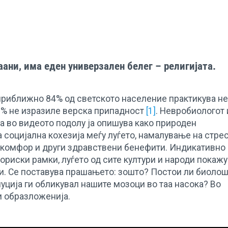
аани, има еден универзален белег – религијата.
приближно 84% од светското население практикува н
16% не изразиле верска припадност
[1]
. Невробиологот 
а во видеото подолу ја опишува како природен
 социјална кохезија меѓу луѓето, намалување на стре
 комфор и други здравствени бенефити. Индикативно 
ториски рамки, луѓето од сите култури и народи покаж
и. Се поставува прашањето: зошто? Постои ли биоло
уција ги обликувал нашите мозоци во таа насока? Во
 образложенија.