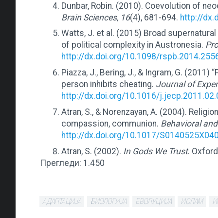
Dunbar, Robin. (2010). Coevolution of neo
Brain Sciences, 16
(4), 681-694.
http://d
Watts, J. et al. (2015) Broad supernatura
of political complexity in Austronesia.
Pro
http://dx.doi.org/10.1098/rspb.2014.255
Piazza, J., Bering, J., & Ingram, G. (2011) 
person inhibits cheating.
Journal of Exper
http://dx.doi.org/10.1016/j.jecp.2011.02
Atran, S., & Norenzayan, A. (2004). Religi
compassion, communion.
Behavioral and
http://dx.doi.org/10.1017/S0140525X04
Atran, S. (2002).
In Gods We Trust
. Oxfor
Прегледи:
1.450
АДАПТАЦИЈА
БИОЛОГИЈА
ЕВОЛУЦИЈА
ИСЛАМ
И