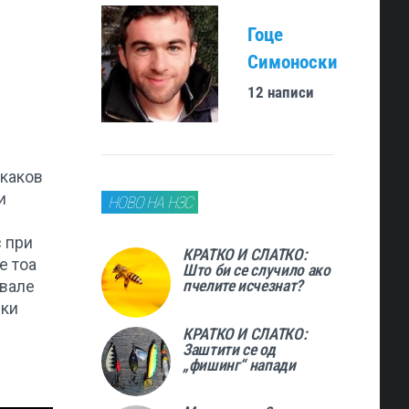
Гоце
Симоноски
12 написи
екаков
и
НОВО НА НЗС
с при
КРАТКО И СЛАТКО:
е тоа
Што би се случило ако
пчелите исчезнат?
увале
шки
КРАТКО И СЛАТКО:
Заштити се од
„фишинг“ напади