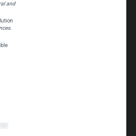
al and
lution
ences
.
ible
ТВО