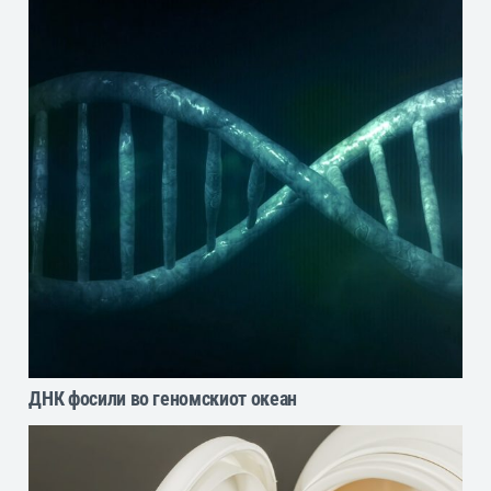
ДНК фосили во геномскиот океан