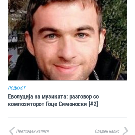
ПОДКАСТ
Еволуција на музиката: разговор со
композиторот Гоце Симоноски [#2]
Претходен написи
Следен напис