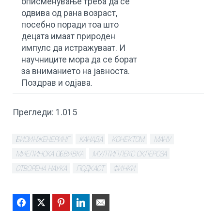
описменување треба да се
одвива од рана возраст,
посебно поради тоа што
децата имаат природен
импулс да истражуваат. И
научниците мора да се борат
за вниманието на јавноста.
Поздрав и одјава.
Прегледи:
1.015
БИОИНЖЕНЕРИНГ
КАНАДА
КОНЕКТОМ
МАНУ
МИЕЛИНСКА ОБВИВКА
МУЛТИПЛЕКС СКЛЕРОЗА
ОТВОРЕНА НАУКА
ПОДКАСТ
ФИНКИ
Facebook
Twitter
Pinterest
LinkedIn
Email