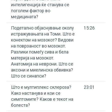
интелигенција ќе станува се
поголем фактор во
медицината?
Подетално објаснување околу
15:26
истражувањата на Томи. Што е
конектом на мозокот? Видови
на поврзаност во мозокот.
Разлики помеѓу сива и бела
материја на мозокот.
Анатомија на неврони. Што се
аксони и миелинска обвивка?
Што се синапси?
Што е мултиплекс склероза?
23:01
Како настанува и кои се
симптомите? Каков е текот на
болеста?