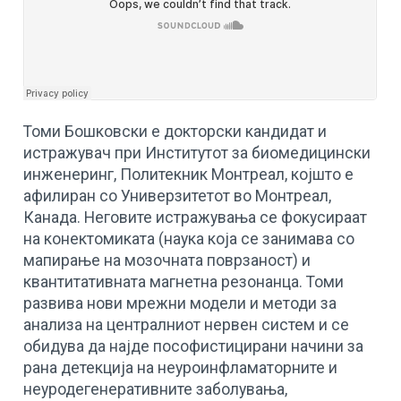
Томи Бошковски е докторски кандидат и
истражувач при Институтот за биомедицински
инженеринг, Политекник Монтреал, којшто е
афилиран со Универзитетот во Монтреал,
Канада. Неговите истражувања се фокусираат
на конектомиката (наука која се занимава со
мапирање на мозочната поврзаност) и
квантитативната магнетна резонанца. Томи
развива нови мрежни модели и методи за
анализа на централниот нервен систем и се
обидува да најде пософистицирани начини за
рана детекција на неуроинфламаторните и
неуродегенеративните заболувања,