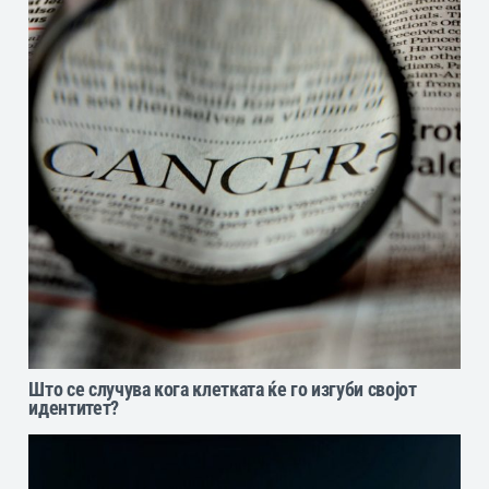
Што се случува кога клетката ќе го изгуби својот
идентитет?