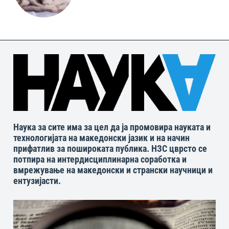
Наука за сите има за цел да ја промовира науката и
технологијата на македонски јазик и на начин
прифатлив за пошироката публика. НЗС цврсто се
потпира на интердисциплинарна соработка и
вмрежување на македонски и странски научници и
ентузијасти.