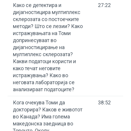
Како се детектира и
27:22
дијагностицира мултиплекс
склерозата со постоечките
методи? Што се лезии? Како
истражувањата на Томи
допринесуваат во
дијагностицирање на
мултиплекс склерозата?
Какви податоци користи и
како течат неговите
истражувања? Како во
неговата лабораторија се
анализираат податоците?
Кога очекува Томи да
38:52
докторира? Каков е животот
во Канада? Има голема
македонска заедница во
Торонто. Околу