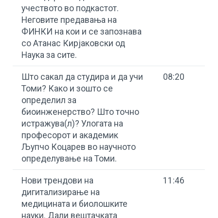
учеството во подкастот.
Неговите предавања на
ФИНКИ на кои и се запознава
со Атанас Кирјаковски од
Наука за сите.
Што сакал да студира и да учи
08:20
Томи? Како и зошто се
определил за
биоинженерство? Што точно
истражува(л)? Улогата на
професорот и академик
Љупчо Коцарев во научното
определување на Томи.
Нови трендови на
11:46
дигитализирање на
медицината и биолошките
науки. Дали вештачката