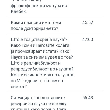
франкофонската култура во
Квебек.
Какви планови има Томи
45:52
после докторирањето?
Што е тоа „отворена наука“?
47:00
Како Томи и неговите колеги
ја промовираат истата? Како
Наука за сите има удел во тоа?
Што е репликабилност и
репродусибилност во науката?
Колку се инвестира во науката
во Македонија, а колку во
светот?
Ситуацијата во достапните
56:43
ресурси за наука не е толку
критична како порано. Сега