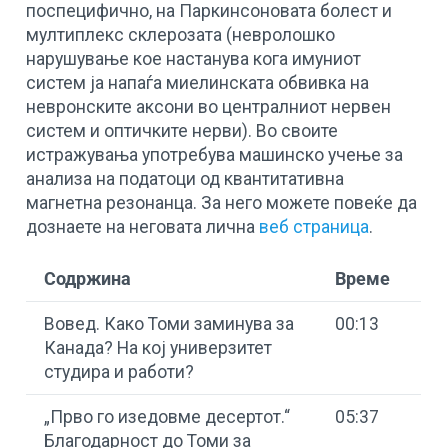
поспецифично, на Паркинсоновата болест и
мултиплекс склерозата (невролошко
нарушување кое настанува кога имуниот
систем ја напаѓа миелинската обвивка на
невронските аксони во централниот нервен
систем и оптичките нерви). Во своите
истражувања употребува машинско учење за
анализа на податоци од квантитативна
магнетна резонанца. За него можете повеќе да
дознаете на неговата лична
веб страница
.
Содржина
Време
Вовед. Како Томи заминува за
00:13
Канада? На кој универзитет
студира и работи?
„Прво го изедовме десертот.“
05:37
Благодарност до Томи за