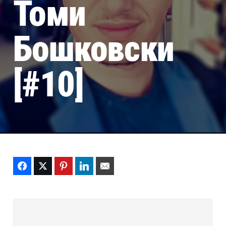
Томи
Бошковски
[#10]
Facebook
Twitter
Pinterest
LinkedIn
Email