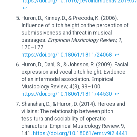
https://doi.org/10.1016/j.evolhumbehav.2019.0
↩
Huron, D., Kinney, D., & Precoda, K. (2006).
Influence of pitch height on the perception of
submissiveness and threat in musical
passages.
Empirical Musicology Review, 1,
170–177.
https://doi.org/10.18061/1811/24068
↩
Huron, D., Dahl, S., & Johnson, R. (2009). Facial
expression and vocal pitch height: Evidence
of an intermodal association. Empirical
Musicology Review, 4(3), 93–100.
https://doi.org/10.18061/1811/44530
↩
Shanahan, D., & Huron, D. (2014). Heroes and
villains: The relationship between pitch
tessitura and sociability of operatic
characters. Empirical Musicology Review, 9,
141.
https://doi.org/10.18061/emr.v9i2.4441