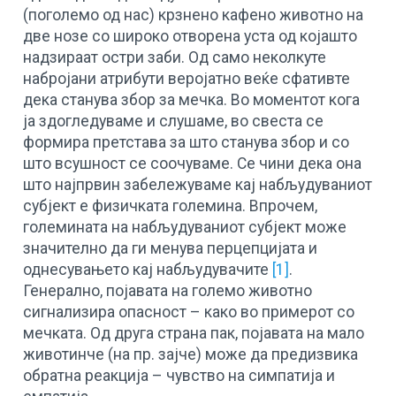
(поголемо од нас) крзнено кафено животно на
две нозе со широко отворена уста од којашто
надзираат остри заби. Од само неколкуте
набројани атрибути веројатно веќе сфативте
дека станува збор за мечка. Во моментот кога
ја здогледуваме и слушаме, во свеста се
формира претстава за што станува збор и со
што всушност се соочуваме. Се чини дека она
што најпрвин забележуваме кај набљудуваниот
субјект е физичката големина. Впрочем,
големината на набљудуваниот субјект може
значително да ги менува перцепцијата и
однесувањето кај набљудувачите
[1]
.
Генерално, појавата на големо животно
сигнализира опасност – како во примерот со
мечката. Од друга страна пак, појавата на мало
животинче (на пр. зајче) може да предизвика
обратна реакција – чувство на симпатија и