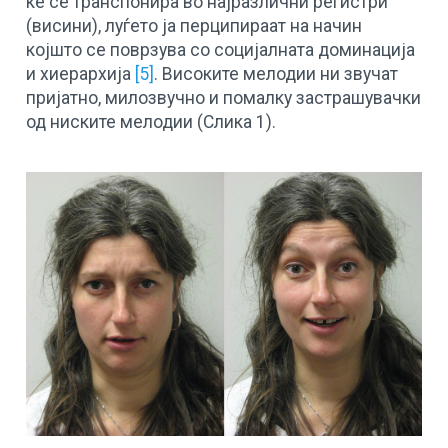
ќе се транспонира во најразлични регистри
(висини), луѓето ја перципираат на начин
којшто се поврзува со социјалната доминација
и хиерархија
[5]
. Високите мелодии ни звучат
пријатно, милозвучно и помалку застрашувачки
од ниските мелодии (Слика 1).