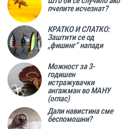
Што би се случило ако
пчелите исчезнат?
КРАТКО И СЛАТКО:
Заштити се од
„фишинг“ напади
Можност за 3-
годишен
истражувачки
ангажман во МАНУ
(оглас)
Дали навистина сме
беспомошни?