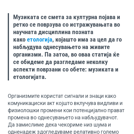
Музиката се смета за културна појава и
ретко се поврзува со истражувањата во
научната дисциплина позната
како
етологија
, којашто има за цел да го
набљудува однесувањето на живите
организми. Па затоа, во оваа статија ќе
се обидеме да разгледаме неколку
аспекти поврзани со обете: музиката и
етологијата.
Организмите користат сигнали и знаци како
комуникациски акт којшто вклучува видливи и
физиолошки промени кои потенцијално прават
промена во однесувањето на набљудувачот.
Да замислиме дека чекориме низ шума и
одненадеж здогледуваме релативно големо