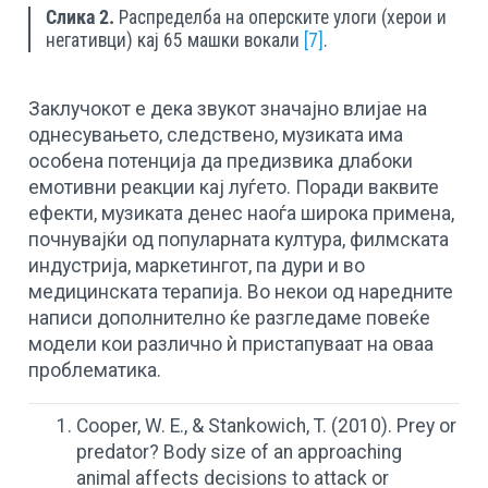
Слика 2.
Распределба на оперските улоги (херои и
негативци) кај 65 машки вокали
[7]
.
Заклучокот е дека звукот значајно влијае на
однесувањето, следствено, музиката има
особена потенција да предизвика длабоки
емотивни реакции кај луѓето. Поради ваквите
ефекти, музиката денес наоѓа широка примена,
почнувајќи од популарната култура, филмската
индустрија, маркетингот, па дури и во
медицинската терапија. Во некои од наредните
написи дополнително ќе разгледаме повеќе
модели кои различно ѝ пристапуваат на оваа
проблематика.
Cooper, W. E., & Stankowich, T. (2010). Prey or
predator? Body size of an approaching
animal affects decisions to attack or