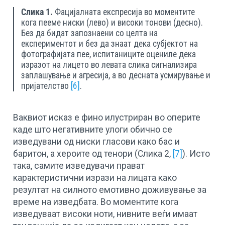
Слика 1.
Фацијалната експресија во моментите
кога пееме ниски (лево) и високи тонови (десно).
Без да бидат запознаени со целта на
експериментот и без да знаат дека субјектот на
фотографијата пее, испитаниците оцениле дека
изразот на лицето во левата слика сигнализира
заплашување и агресија, а во десната усмирување и
пријателство
[6]
.
Ваквиот исказ е фино илустриран во оперите
каде што негативните улоги обично се
изведувани од ниски гласови како бас и
баритон, а хероите од тенори (Слика 2,
[7]
). Исто
така, самите изведувачи прават
карактеристични изрази на лицата како
резултат на силното емотивно доживување за
време на изведбата. Во моментите кога
изведуваат високи ноти, нивните веѓи имаат