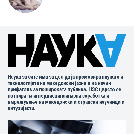
Наука за сите има за цел да ја промовира науката и
технологијата на македонски јазик и на начин
прифатлив за пошироката публика. НЗС цврсто се
потпира на интердисциплинарна соработка и
вмрежување на македонски и странски научници и
ентузијасти.