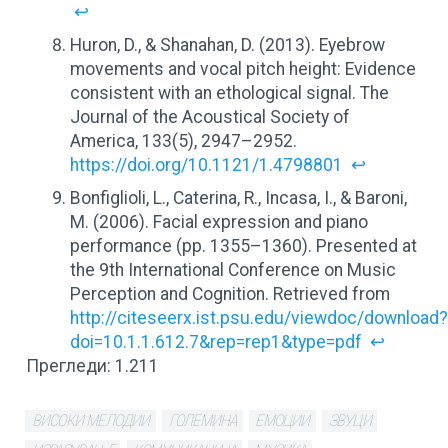
↩
Huron, D., & Shanahan, D. (2013). Eyebrow
movements and vocal pitch height: Evidence
consistent with an ethological signal. The
Journal of the Acoustical Society of
America, 133(5), 2947–2952.
https://doi.org/10.1121/1.4798801
↩
Bonfiglioli, L., Caterina, R., Incasa, I., & Baroni,
M. (2006). Facial expression and piano
performance (pp. 1355–1360). Presented at
the 9th International Conference on Music
Perception and Cognition. Retrieved from
http://citeseerx.ist.psu.edu/viewdoc/download
doi=10.1.1.612.7&rep=rep1&type=pdf
↩
Прегледи:
1.211
ВИСОКИ МЕЛОДИИ
ГОЛЕМИНА
ЕМОЦИИ
ЗВУЦИ