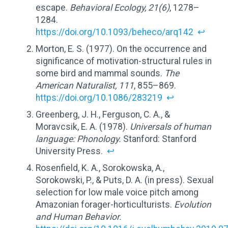
escape.
Behavioral Ecology, 21(6)
, 1278–
1284.
https://doi.org/10.1093/beheco/arq142
↩
Morton, E. S. (1977). On the occurrence and
significance of motivation-structural rules in
some bird and mammal sounds.
The
American Naturalist, 111
, 855–869.
https://doi.org/10.1086/283219
↩
Greenberg, J. H., Ferguson, C. A., &
Moravcsik, E. A. (1978).
Universals of human
language: Phonology.
Stanford: Stanford
University Press.
↩
Rosenfield, K. A., Sorokowska, A.,
Sorokowski, P., & Puts, D. A. (in press). Sexual
selection for low male voice pitch among
Amazonian forager-horticulturists.
Evolution
and Human Behavior.