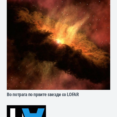
Во потрага по првите ѕвезди со LOFAR