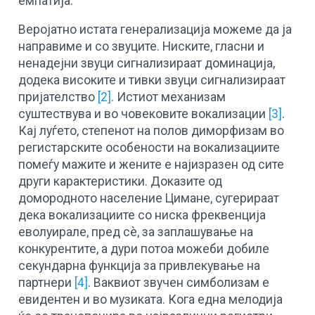
емпатија.
Веројатно истата генерализација можеме да ја
направиме и со звуците. Ниските, гласни и
ненадејни звуци сигнализираат доминација,
додека високите и тивки звуци сигнализираат
пријателство
[2]
. Истиот механизам
суштествува и во човековите вокализации
[3]
.
Кај луѓето, степенот на полов диморфизам во
регистарските особености на вокализациите
помеѓу мажите и жените е најизразен од сите
други карактеристики. Доказите од
домородното население Цимане, сугерираат
дека вокализациите со ниска фреквенција
еволуирале, пред сè, за заплашување на
конкурентите, а дури потоа можеби добиле
секундарна функција за привлекување на
партнери
[4]
. Ваквиот звучен симболизам е
евидентен и во музиката. Кога една мелодија