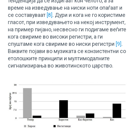
тенденција да се издигаат кон челото, а за
време на изведување на ниски ноти опаѓаат и
се составуваат
[8]
. Дури и кога не го користиме
гласот, при изведувањето на некој инструмент,
на пример пијано, несвесно ги подигаме веѓите
кога свириме во високи регистри, а ги
спуштаме кога свириме во ниски регистри
[9]
.
Ваквите појави во музиката се конзистентни со
етолошките принципи и мултимодалните
сигнализирања во животинското царство.