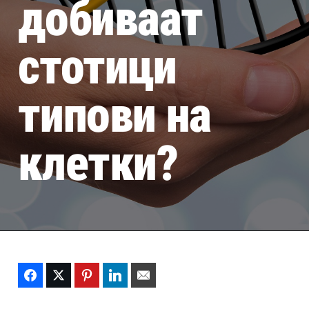
добиваат
стотици
типови на
клетки?
Facebook
Twitter
Pinterest
LinkedIn
Email