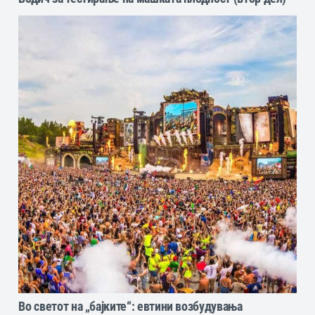
Во светот на „бајките“: eвтини возбудувања