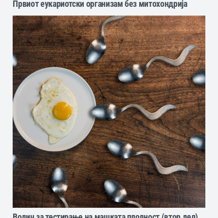
Првиот еукариотски организам без митохондрија
Водич за тестирање на машката плодност (втор дел)