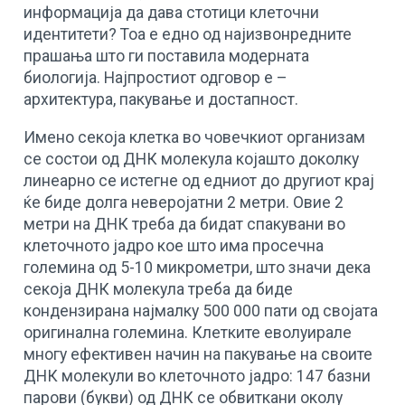
информација да дава стотици клеточни
идентитети? Тоа е едно од најизвонредните
прашања што ги поставила модерната
биологија. Најпростиот одговор е –
архитектура, пакување и достапност.
Имено секоја клетка во човечкиот организам
се состои од ДНК молекула којашто доколку
линеарно се истегне од едниот до другиот крај
ќе биде долга неверојатни 2 метри. Овие 2
метри на ДНК треба да бидат спакувани во
клеточното јадро кое што има просечна
големина од 5-10 микрометри, што значи дека
секоја ДНК молекула треба да биде
кондензирана најмалку 500 000 пати од својата
оригинална големина. Клетките еволуирале
многу ефективен начин на пакување на своите
ДНК молекули во клеточното јадро: 147 базни
парови (букви) од ДНК се обвиткани околу