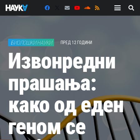
БИОЛОШКИ НАУКИ
ПРЕД 12 ГОДИНИ
Извонредни
прашања:
како од еден
геном се