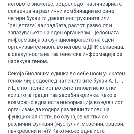
неговото значење, редоследот на линеарната
секвенца на различни комбинации во овие
четири букви ги даваат инструкциите или
“рецептата” за градбата, растот, развојот и
запазувањето на еден организам. Целoсната
информација за функционирањето на еден
организам се наоѓа во неговата ДНК секвенца,
а севкупноста на таа генетска информација се
нарекува
геном.
Секоја биолошка единка во себе носи уникатен
геном чиј редослед на генетските букви А, Т, Г,
и Ц е потполно ист во сите типови на клетки
коишто ја градат таа засебна единка. Како е
возможно една иста информација во еден ист
организам да кодира различни типови на
функционалности, во случајов клетки со
различни функции (мускулни, мозочни, срцеви,
панкреасни итн)? Како може една иста