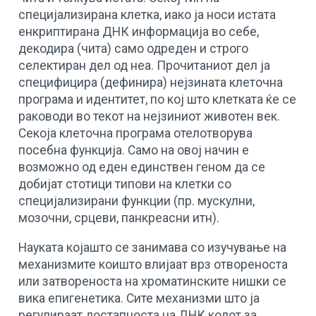
специјализирана клетка, иако ја носи истата
енкриптирана ДНК информација во себе,
декодира (чита) само одреден и строго
селектиран дел од неа. Прочитаниот дел ја
специфицира (дефинира) нејзината клеточна
програма и идентитет, по кој што клетката ќе се
раководи во текот на нејзиниот животен век.
Секоја клеточна програма отелотворува
посебна функција. Само на овој начин е
возможно од еден единствен геном да се
добијат стотици типови на клетки со
специјализирани функции (пр. мускулни,
мозочни, срцеви, панкреасни итн).
Науката којашто се занимава со изучување на
механизмите коишто влијаат врз отвореноста
или затвореноста на хроматинските нишки се
вика епигенетика. Сите механизми што ја
регулираат достапноста на ДНК кодот за