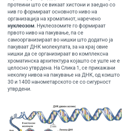
протеини што се викаат хистони и заедно со
нив го формираат основното ниво на
организација на хроматинот, наречено
нуклеозом
. Нуклеозомите го формираат
првото ниво на пакување, па се
самоорганизираат во нишки што додатно ја
пакуваат ДНК молекулата, за на крај овие
нишки да се организираат во комплексна
хроматинска архитектура којашто се уште не е
целосно утврдена. На Слика 1, се прикажани
неколку нивоа на пакување на ДНК, од коишто
30 и 1400 нанометарското се со сигурност
утврдени.