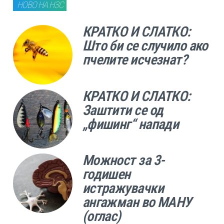
НОВО НА НЗС
КРАТКО И СЛАТКО:
Што би се случило ако
пчелите исчезнат?
КРАТКО И СЛАТКО:
Заштити се од
„фишинг“ напади
Можност за 3-
годишен
истражувачки
ангажман во МАНУ
(оглас)