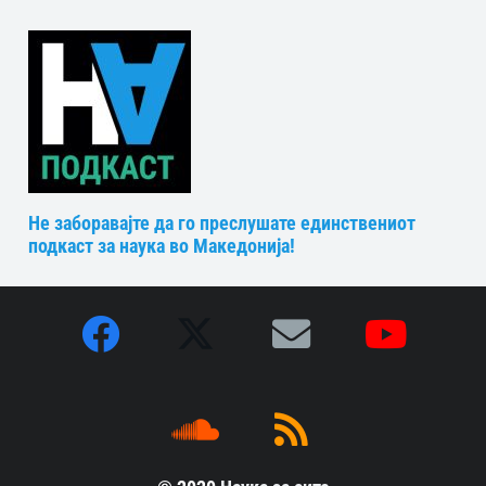
Не заборавајте да го преслушате единствениот
подкаст за наука во Македонија!