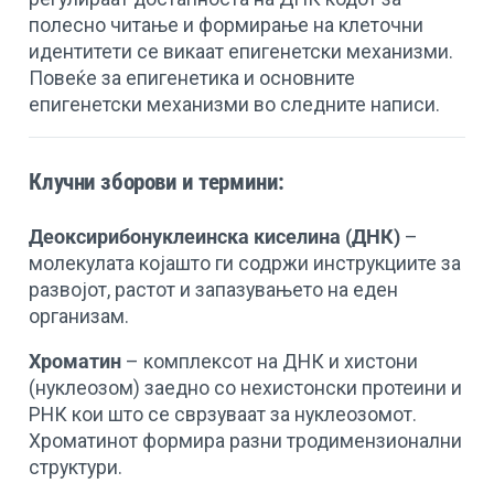
полесно читање и формирање на клеточни
идентитети се викаат епигенетски механизми.
Повеќе за епигенетика и основните
епигенетски механизми во следните написи.
Клучни зборови и термини:
Деоксирибонуклеинска киселина (ДНК)
–
молекулата којашто ги содржи инструкциите за
развојот, растот и запазувањето на еден
организам.
Хроматин
– комплексот на ДНК и хистони
(нуклеозом) заедно со нехистонски протеини и
РНК кои што се сврзуваат за нуклеозомот.
Хроматинот формира разни тродимензионални
структури.