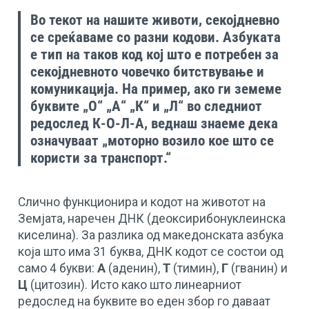
Во текот на нашите животи, секојдневно
се среќаваме со разни кодови. Азбуката
е тип на таков код кој што е потребен за
секојдневното човечко битствување и
комуникација. На пример, ако ги земеме
буквите „О“ „А“ „К“ и „Л“ во следниот
редослед К-О-Л-А, веднаш знаеме дека
означуваaт „моторно возило кое што се
користи за транспорт.“
Слично функционира и кодот на животот на
Земјата, наречен ДНК (деоксирибонуклеинска
киселина). За разлика од македонската азбука
која што има 31 буква, ДНК кодот се состои од
само 4 букви:
A
(аденин),
T
(тимин),
Г
(гванин) и
Ц
(цитозин). Исто како што линеарниот
редослед на буквите во еден збор го даваат