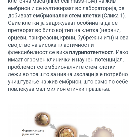
клеточна маса (inner cell mass-ICM) на жив
ембрион и се култивираат во лабораторија, се
добиваат
ембрионални стем клетки
(Слика 1).
Овие клетки ја задржуваат особината да се
претворат во било кој тип на клетка (нервни,
срцеви, панкреасни, крвни, бубрежни итн) и ова
својство на висока пластичност и
флексибилност се вика
плурипотентност
. Иако
имаат огромен клинички и научен потенцијал,
проблемот со ембрионалните стем клетки
лежи во тоа што за нивна изолација е потребно
уништување на жив ембрион, што само по себе
повлекува мал милион етички прашања.