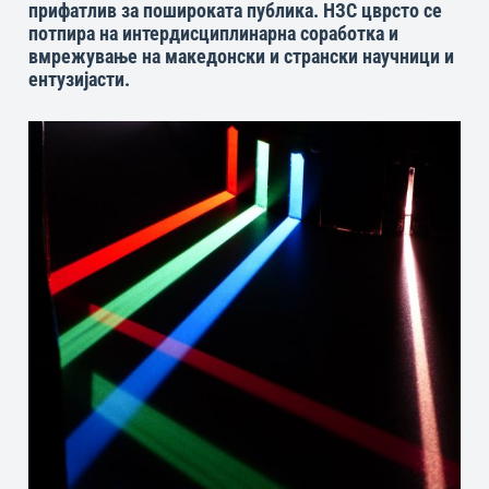
прифатлив за пошироката публика. НЗС цврсто се
потпира на интердисциплинарна соработка и
вмрежување на македонски и странски научници и
ентузијасти.