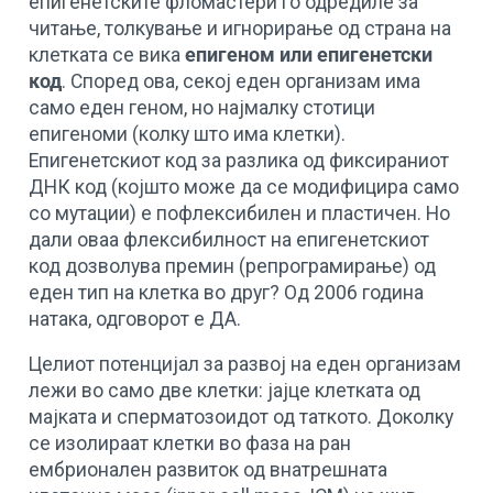
епигенетските фломастери го одредиле за
читање, толкување и игнорирање од страна на
клетката се вика
епигеном или епигенетски
код
. Според ова, секој еден организам има
само еден геном, но најмалку стотици
епигеноми (колку што има клетки).
Епигенетскиот код за разлика од фиксираниот
ДНК код (којшто може да се модифицира само
со мутации) е пофлексибилен и пластичен. Но
дали оваа флексибилност на епигенетскиот
код дозволува премин (репрограмирање) од
еден тип на клетка во друг? Од 2006 година
натака, одговорот е ДА.
Целиот потенцијал за развој на еден организам
лежи во само две клетки: јајце клетката од
мајката и сперматозоидот од таткото. Доколку
се изолираат клетки во фаза на ран
ембрионален развиток од внатрешната