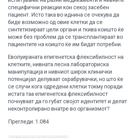
специфични реакции кон секој засебен
пациент. Исто така во иднина се очекува да
биде возможно од овие клетки да се
синтетизираат цели органи и ткива коишто ќе
може без проблем да се трансплантираат во
пациентите на коишто ќе им бидат потребни.
Еволуираната епигенетска флексибилност на
клетките, нивната лесна лабораториска
манипулација и нивниот широк клинички
потенцијал делуваат охрабрувачки, но што ќе
се случи кога одредени клетки токму поради
истата таа епигенетска флексибилност
почнуваат да го губат својот идентитет и делат
неконтролирано внатре во организмот?
Прегледи:
1.084