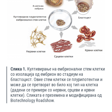
Слика 1.
Култивирање на ембрионални стем клетки
со изолација од ембрион во стадиум на
бластоцист. Овие стем клетки се плурипотентни и
може да се претворат во било кој тип на клетка
(дадени се примери со нервни, срцеви и крвни
клетки). Сликата е преземена и модифицирана од
Biotechnology Roadshow.