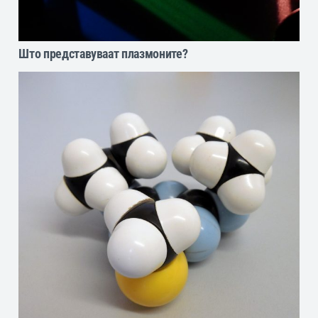
Што представуваат плазмоните?