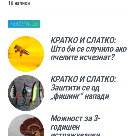
16 написи
НОВО НА НЗС
КРАТКО И СЛАТКО:
Што би се случило ако
пчелите исчезнат?
КРАТКО И СЛАТКО:
Заштити се од
„фишинг“ напади
Можност за 3-
годишен
истражувачки