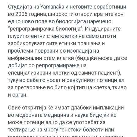
Студијата на Yamanaka и неговите соработници
во 2006 година, широко ги отвори вратите кон
едно ново поле во биологијата наречено
“репрограмирачка биологија”. Индуцираните
плурипотентни стем клетки не само што ги
заобиколуваат сите етички прашања и
проблеми поврзани со изолација на
ембрионални стем клетки (бидејќи може да се
добијат со репрограмирање на
специјализирани клетки од самиот пациент),
туку во себе го носат и севкупниот потенцијал
за претворање во било кој тип на клетка, ткиво
и орган.
Овие откритија ќе имаат длабоки импликации
во модерната медицина и наука бидејќи ќе
може потенцијално да се употребат за
тестирање на многу генетски болести или
испитување на разни медикаменти и нивните