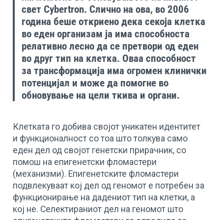
свет Cybertron. Слично на ова, во 2006
година беше откриено дека секоја клетка
во еден организам ја има способноста
релативно лесно да се претвори од еден
во друг тип на клетка. Оваа способност
за трансформација има огромен клинички
потенцијал и може да помогне во
обновување на цели ткива и органи.
Клетката го добива својот уникатен идентитет
и функционалност со тоа што толкува само
еден дел од својот генетски прирачник, со
помош на епигенетски фломастери
(механизми). Епигенетските фломастери
подвлекуваат кој дел од геномот е потребен за
функционирање на дадениот тип на клетки, а
кој не. Селектираниот дел на геномот што