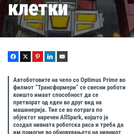
клетки
Facebook
Twitter
Pinterest
LinkedIn
Email
Автоботовите на чело со Optimus Prime во
филмот “Трансформери” се свесни роботи
коишто имаат способност да се
претворат од еден во друг вид на
машинерија. Тие се во потрага по
објектот наречен AllSpark, којшто ја
создал нивната роботска раса и треба да
им помогне во обновувањето на нивниот