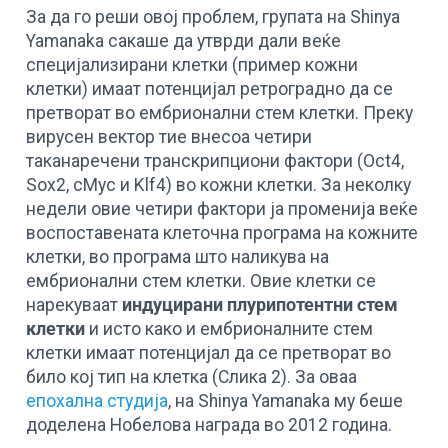
За да го реши овој проблем, групата на Shinya
Yamanaka сакаше да утврди дали веќе
специјализирани клетки (пример кожни
клетки) имаат потенцијал ретроградно да се
претворат во ембрионални стем клетки. Преку
вирусен вектор тие внесоа четири
таканаречени транскрипциони фактори (Oct4,
Sox2, cMyc и Klf4) во кожни клетки. За неколку
недели овие четири фактори ја променија веќе
воспоставената клеточна програма на кожните
клетки, во програма што наликува на
ембрионални стем клетки. Овие клетки се
нарекуваат
индуцирани плурипотентни стем
клетки
и исто како и ембрионалните стем
клетки имаат потенцијал да се претворат во
било кој тип на клетка (Слика 2). За оваа
епохална студија
, на Shinya Yamanaka му беше
доделена Нобелова награда во 2012 година.