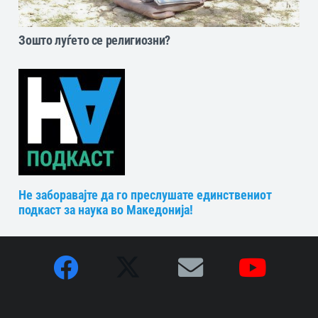
Зошто луѓето се религиозни?
Не заборавајте да го преслушате единствениот
подкаст за наука во Македонија!