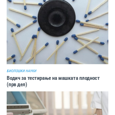
БИОЛОШКИ НАУКИ
Водич за тестирање на машката плодност
(прв дел)