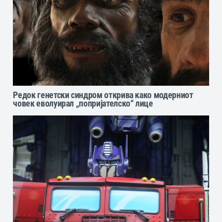
Редок генетски синдром открива како модерниот
човек еволуирал „попријателско“ лице