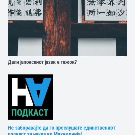
Дали јапонскиот јазик е тежок?
Не заборавајте да го преслушате единствениот
подкаст за наука во Македонија!