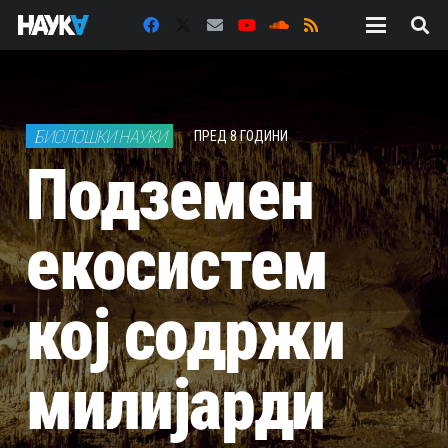
БИОЛОШКИ НАУКИ
ПРЕД 8 ГОДИНИ
Подземен
екосистем
кој содржи
милијарди