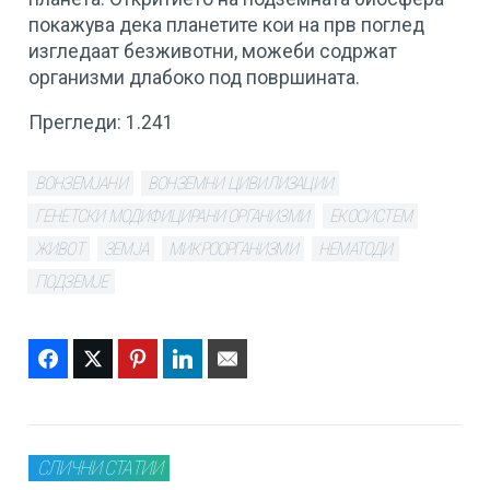
покажува дека планетите кои на прв поглед
изгледаат безживотни, можеби содржат
организми длабоко под површината.
Прегледи:
1.241
ВОНЗЕМЈАНИ
ВОНЗЕМНИ ЦИВИЛИЗАЦИИ
ГЕНЕТСКИ МОДИФИЦИРАНИ ОРГАНИЗМИ
ЕКОСИСТЕМ
ЖИВОТ
ЗЕМЈА
МИКРООРГАНИЗМИ
НЕМАТОДИ
ПОДЗЕМЈЕ
Facebook
Twitter
Pinterest
LinkedIn
Email
СЛИЧНИ СТАТИИ