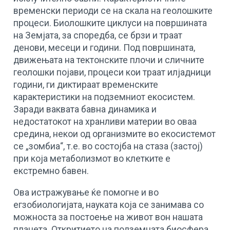
временски периоди се на скала на геолошките
процеси. Биолошките циклуси на површината
на Земјата, за споредба, се брзи и траат
денови, месеци и години. Под површината,
движењата на тектонските плочи и сличните
геолошки појави, процеси кои траат илјадници
години, ги диктираат временските
карактеристики на подземниот екосистем.
Заради ваквата бавна динамика и
недостатокот на хранливи материи во оваа
средина, некои од организмите во екосистемот
се „зомбиа“, т.е. во состојба на стаза (застој)
при која метаболизмот во клетките е
екстремно бавен.
Ова истражување ќе помогне и во
егзобиологијата, науката која се занимава со
можноста за постоење на живот вон нашата
планета. Откритието на подземната биосфера