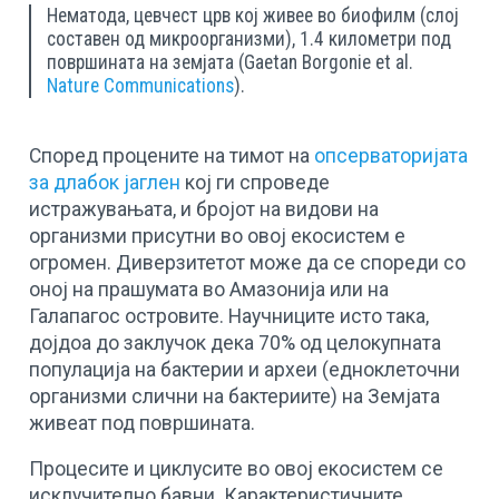
Нематода, цевчест црв кој живее во биофилм (слој
составен од микроорганизми), 1.4 километри под
површината на земјата (Gaetan Borgonie et al.
Nature Communications
).
Според процените на тимот на
опсерваторијата
за длабок јаглен
кој ги спроведе
истражувањата, и бројот на видови на
организми присутни во овој екосистем е
огромен. Диверзитетот може да се спореди со
оној на прашумата во Амазонија или на
Галапагос островите. Научниците исто така,
дојдоа до заклучок дека 70% од целокупната
популација на бактерии и археи (едноклеточни
организми слични на бактериите) на Земјата
живеат под површината.
Процесите и циклусите во овој екосистем се
исклучително бавни. Карактеристичните