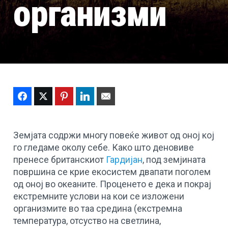
организми
Facebook
Twitter
Pinterest
LinkedIn
Email
Земјата содржи многу повеќе живот од оној кој
го гледаме околу себе. Како што деновиве
пренесе британскиот
Гардијан
, под земјината
површина се крие екосистем двапати поголем
од оној во океаните. Проценето е дека и покрај
екстремните услови на кои се изложени
организмите во таа средина (екстремна
температура, отсуство на светлина,