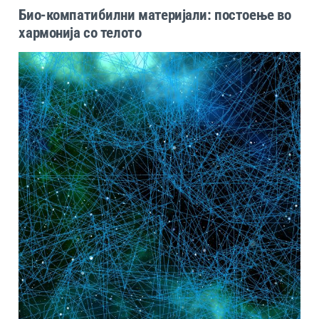
Био-компатибилни материјали: постоење во
хармонија со телото