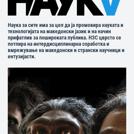
Наука за сите има за цел да ја промовира науката и
технологијата на македонски јазик и на начин
прифатлив за пошироката публика. НЗС цврсто се
потпира на интердисциплинарна соработка и
вмрежување на македонски и странски научници и
ентузијасти.