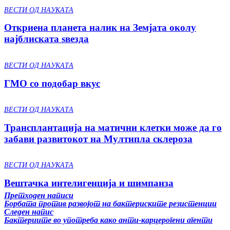
ВЕСТИ ОД НАУКАТА
Откриена планета налик на Земјата околу
најблиската ѕвезда
ВЕСТИ ОД НАУКАТА
ГМО со подобар вкус
ВЕСТИ ОД НАУКАТА
Трансплантација на матични клетки може да го
забави развитокот на Мултипла склероза
ВЕСТИ ОД НАУКАТА
Вештачка интелигенција и шимпанза
Претходен написи
Борбата против развојот на бактериските резистенции
Следен напис
Бактериите во употреба како анти-карцерогени агенти