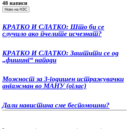
48 написи
Ново на НЗС
КРАТКО И СЛАТКО: Што би се
случило ако пчелите исчезнат?
КРАТКО И СЛАТКО: Заштити се од
„фишинг“ напади
Можност за 3-годишен истражувачки
ангажман во МАНУ (оглас)
Дали навистина сме беспомошни?