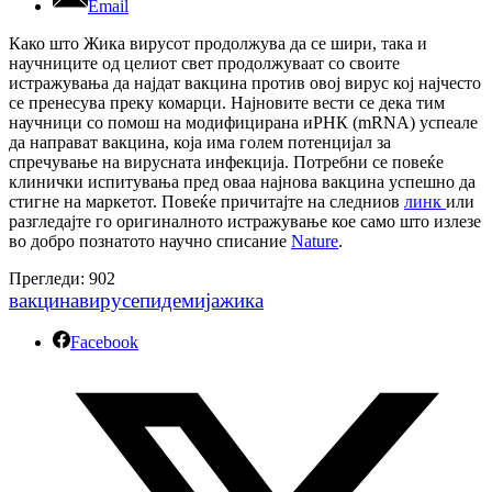
Email
Како што Жика вирусот продолжува да се шири, така и
научниците од целиот свет продолжуваат со своите
истражувања да најдат вакцина против овој вирус кој најчесто
се пренесува преку комарци. Најновите вести се дека тим
научници со помош на модифицирана иРНК (mRNA) успеале
да направат вакцина, која има голем потенцијал за
спречување на вирусната инфекција. Потребни се повеќе
клинички испитувања пред оваа најнова вакцина успешно да
стигне на маркетот. Повеќе причитајте на следниов
линк
или
разгледајте го оригиналното истражувањe кое само што излезе
во добро познатото научно списание
Nature
.
Прегледи:
902
вакцина
вирус
епидемија
жика
Facebook