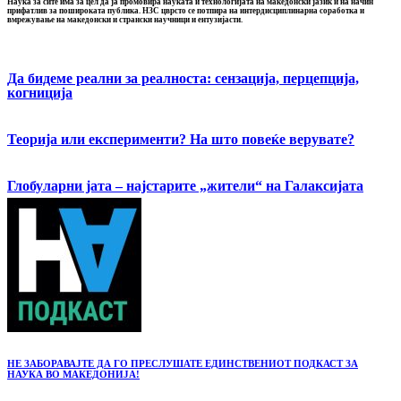
Наука за сите има за цел да ја промовира науката и технологијата на македонски јазик и на начин
прифатлив за пошироката публика. НЗС цврсто се потпира на интердисциплинарна соработка и
вмрежување на македонски и странски научници и ентузијасти.
Да бидеме реални за реалноста: сензација, перцепција,
когниција
Теорија или експерименти? На што повеќе верувате?
Глобуларни јата – најстарите „жители“ на Галаксијата
НЕ ЗАБОРАВАЈТЕ ДА ГО ПРЕСЛУШАТЕ ЕДИНСТВЕНИОТ ПОДКАСТ ЗА
НАУКА ВО МАКЕДОНИЈА!