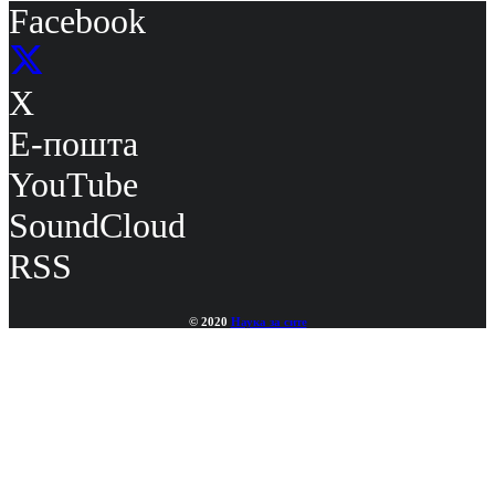
Facebook
X
Е-пошта
YouTube
SoundCloud
RSS
© 2020
Наука за сите