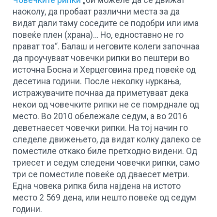
наоколу, да пробаат различни места за да
видат дали таму соседите се подобри или има
повеќе плен (храна)… Но, едноставно не го
прават тоа“. Балаш и неговите колеги започнаа
да проучуваат човечки рипки во пештери во
источна Босна и Херцеговина пред повеќе од
десетина години. После неколку нуркања,
истражувачите почнаа да приметуваат дека
некои од човечките рипки не се помрднале од
место. Во 2010 обележале седум, а во 2016
деветнаесет човечки рипки. На тој начин го
следеле движењето, да видат колку далеко се
поместиле откако биле претходно видени. Од
триесет и седум следени човечки рипки, само
три се поместиле повеќе од дваесет метри.
Една човека рипка била најдена на истото
место 2 569 дена, или нешто повеќе од седум
години.