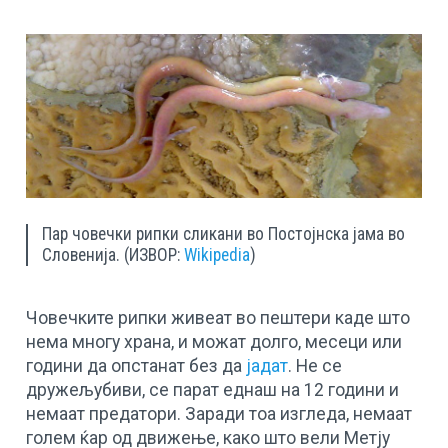
Пар човечки рипки сликани во Постојнска јама во
Словенија. (ИЗВОР:
Wikipedia
)
Човечките рипки живеат во пештери каде што
нема многу храна, и можат долго, месеци или
години да опстанат без да
јадат
. Не се
дружељубиви, се парат еднаш на 12 години и
немаат предатори. Заради тоа изгледа, немаат
голем ќар од движење, како што вели Метју