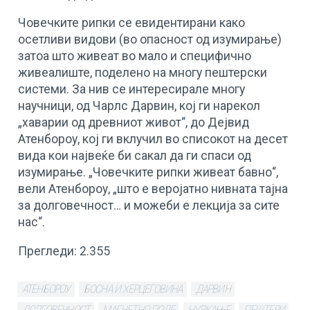
Човечките рипки се евидентирани како
осетливи видови (во опасност од изумирање)
затоа што живеат во мало и специфично
живеалиште, поделено на многу пештерски
системи. За нив се интересирале многу
научници, од Чарлс Дарвин, кој ги нарекол
„хаварии од древниот живот“, до Дејвид
Атенбороу, кој ги вклучил во списокот на десет
вида кои највеќе би сакал да ги спаси од
изумирање. „Човечките рипки живеат бавно“,
вели Атенбороу, „што е веројатно нивната тајна
за долговечност… и можеби е лекција за сите
нас“.
Прегледи:
2.355
АТЕНБОРОУ
БОСНА И ХЕРЦЕГОВИНА
ДАРВИН
ДОЛГОВЕЧНОСТ
МАГНЕТНО ПОЛЕ
НУРКАЊЕ
ПЕШТЕРИ