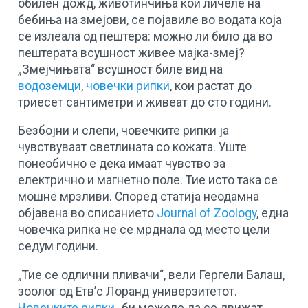
обилен дожд, животинчиња кои личеле на
бебиња на змејови, се појавиле во водата која
се излеала од пештера: можно ли било да во
пештерата всушност живее мајка-змеј?
„Змејчињата“ всушност биле вид на
водоземци
,
човечки рипки
, кои растат до
триесет сантиметри и живеат до сто години.
Безбојни и слепи, човечките рипки ја
чувствуваат светлината со кожата. Уште
понеобично е дека имаат чувство за
електрично и магнетно поле. Тие исто така се
мошне мрзливи. Според статија неодамна
објавена во списанието
Journal of Zoology
, една
човечка рипка не се мрднала од место цели
седум години.
„Тие се одлични пливачи“, вели Гергели Балаш,
зоолог од Етв’с Лоранд универзитетот.
Човечките рипки
„би можеле да се движат