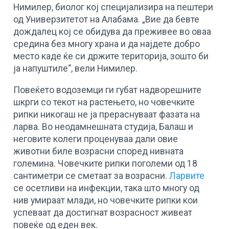
Нимилер, биолог кој специјализира на пештери
од Универзитетот на Алабама. „Вие да бевте
дождалец кој се обидува да преживее во оваа
средина без многу храна и да најдете добро
место каде ќе си држите територија, зошто би
ја напуштиле“, вели Нимилер.
Повеќето водоземци ги губат надворешните
шкрги со текот на растењето, но човечките
рипки никогаш не ја прераснуваат фазата на
ларва. Во неодамнешната студија, Балаш и
неговите колеги проценуваа дали овие
животни биле возрасни според нивната
големина. Човечките рипки поголеми од 18
сантиметри се сметаат за возрасни.
Ларвите
се осетливи на инфекции, така што многу од
нив умираат млади, но човечките рипки кои
успеваат да достигнат возрасност живеат
повеќе од еден век.