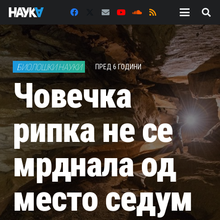
БИОЛОШКИ НАУКИ
ПРЕД 6 ГОДИНИ
Човечка
рипка не се
мрднала од
место седум