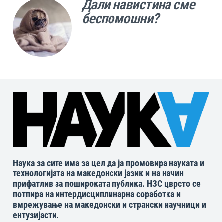
Дали навистина сме
беспомошни?
Наука за сите има за цел да ја промовира науката и
технологијата на македонски јазик и на начин
прифатлив за пошироката публика. НЗС цврсто се
потпира на интердисциплинарна соработка и
вмрежување на македонски и странски научници и
ентузијасти.