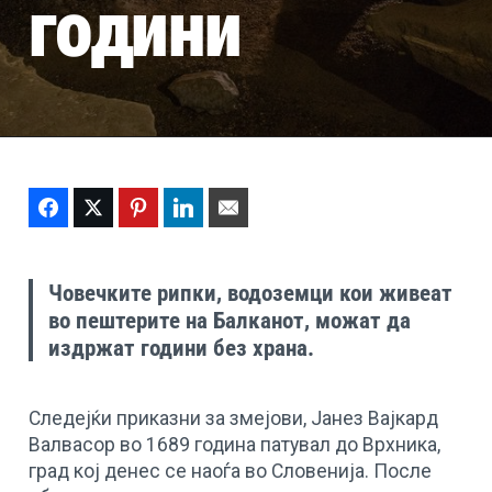
години
Facebook
Twitter
Pinterest
LinkedIn
Email
Човечките рипки, водоземци кои живеат
во пештерите на Балканот, можат да
издржат години без храна.
Следејќи приказни за змејови, Јанез Вајкард
Валвасор во 1689 година патувал до Врхника,
град кој денес се наоѓа во Словенија. После