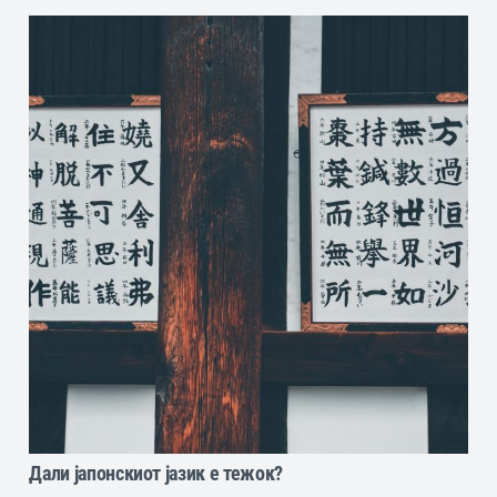
Дали јапонскиот јазик е тежок?