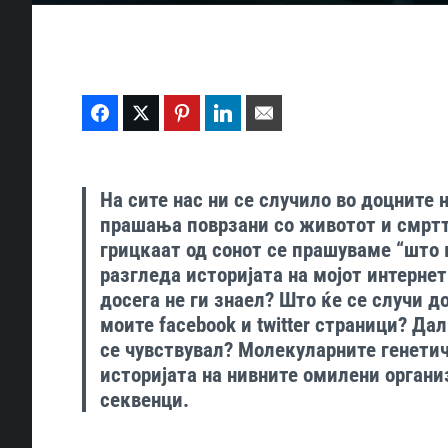
Facebook
Twitter
Pinterest
LinkedIn
Email
На сите нас ни се случило во доцните
прашања поврзани со животот и смртта
грицкаат од сонот се прашуваме “што ќ
разгледа историјата на мојот интерне
досега не ги знаел? Што ќе се случи д
моите facebook и twitter страници? Да
се чувствувал? Молекуларните генети
историјата на нивните омилени органи
секвенци.