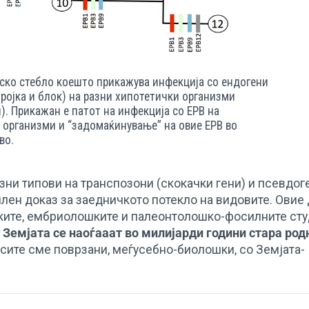
ко стебло коешто прикажува инфекција со ендогени
бројка и блок) на разни хипотетички организми
). Прикажан е патот на инфекција со ЕРВ на
 организми и “задомаќинување” на овие ЕРВ во
во.
зни типови на транспозони (скокачки гени) и псевдоге
илен доказ за заедничкото потекло на видовите. Овие
ските, ембриолошките и палеонтолошко-фосилните ст
 Земјата се наоѓааат во милијарди години стара род
 “сите сме поврзани, меѓусебно-биолошки, со Земјата-