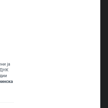
ни ja
 ДНК
удии
нинска