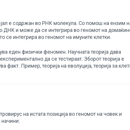
ијал е содржан во РНК молекула. Со помош на ензим 
во ДНК и може да се интегрира во геномот на домаќин
то се интегрира во геномот на имуните клетки.
нува еден физички феномен. Научната теорија дава
кспериментално да се тестираат. Зборот теорија е
 факт. Пример, теорија на еволуција, теорија за клет
тровирус на истата позиција во геномот на човек и
 начини: