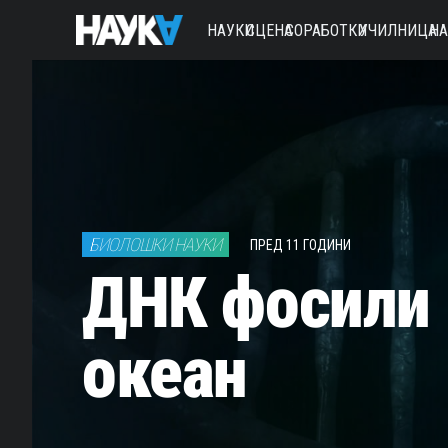
НАУКИ
СЦЕНА
СОРАБОТКИ
УЧИЛНИЦА
Н
БИОЛОШКИ НАУКИ
ПРЕД 11 ГОДИНИ
ДНК фосили 
океан