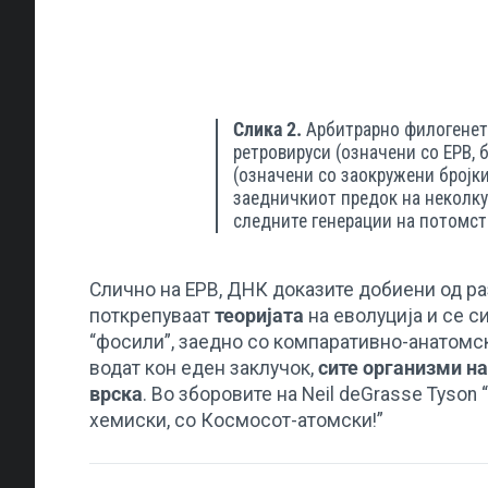
Слика 2.
Арбитрарно филогенетс
ретровируси (означени со ЕРВ, 
(означени со заокружени бројки
заедничкиот предок на неколку
следните генерации на потомст
Слично на ЕРВ, ДНК доказите добиени од ра
поткрепуваат
теоријата
на еволуција и се с
“фосили”, заедно со компаративно-анатом
водат кон еден заклучок,
сите организми на
врска
. Во зборовите на Neil deGrasse Tyson
хемиски, со Космосот-атомски!”