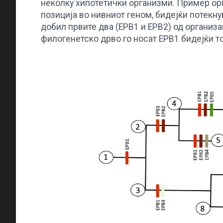
неколку хипотетички организми. Пример орга
позиција во нивниот геном, бидејќи потекну
добил првите два (ЕРВ1 и ЕРВ2) од организа
филогенетско дрво го носат ЕРВ1 бидејќи то