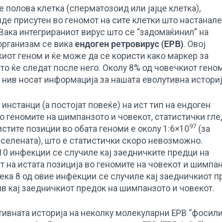
е полова клетка (сперматозоид или јајце клетка),
де присутен во геномот на сите клетки што настанале
 Вака интегрираниот вирус што се “задомаќинил” на
организам се вика
ендоген ретровирус (ЕРВ)
. Oвој
иот геном и ќе може да се користи како маркер за
то ќе следат после него. Околу 8% од човечкиот гено
 нив носат информација за нашата еволутивна историј
инстанци (а постојат повеќе) на ист тип на ендоген
во геномите на шимпанзото и човекот, статистички гл
97
стите позиции во обата геноми е околу 1:6×10
(за
селената), што е статистички скоро невозможно.
10 инфекции се случиле кај заедничките предци на
т на истата позиција во геномите на човекот и шимпан
 дека 8 од овие инфекции се случиле кај заедничкиот 
нив кај заедничкиот предок на шимпанзото и човекот.
тивната историја на неколку молекуларни ЕРВ “фосили”