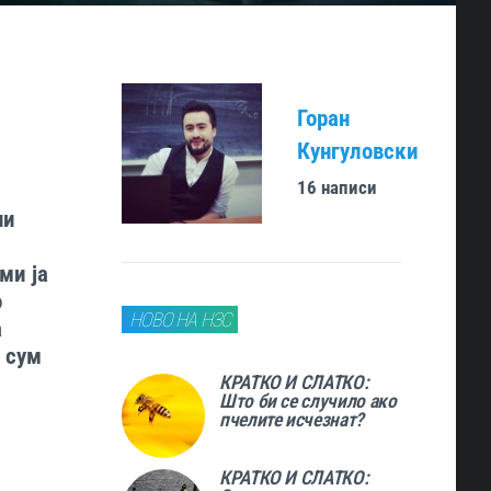
Горан
Кунгуловски
16 написи
ни
ми ја
о
НОВО НА НЗС
а
о сум
КРАТКО И СЛАТКО:
Што би се случило ако
пчелите исчезнат?
КРАТКО И СЛАТКО: