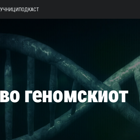
АУЧНИЦИ
ПОДКАСТ
во геномскиот