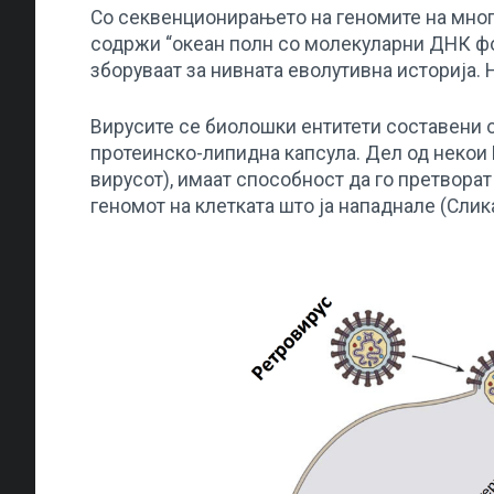
Со секвенционирањето на геномите на мно
содржи “океан полн со молекуларни ДНК ф
зборуваат за нивната еволутивна историја. 
Вирусите се биолошки ентитети составени o
протеинско-липидна капсула. Дел од некои
вирусот), имаат способност да го претвора
геномот на клетката што ја нападнале (Слика