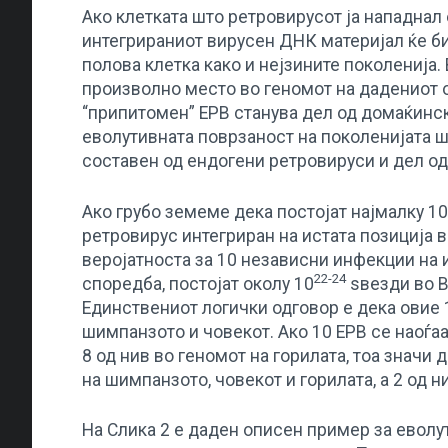
Ако клетката што ретровирусот ја нападнал 
интегрираниот вирусен ДНК материјал ќе би
полова клетка како и нејзините поколенија.
произволно место во геномот на дадениот 
“припитомен” ЕРВ станува дел од домаќинск
еволутивната поврзаност на поколенијата ш
составен од ендогени ретровируси и дел од
Aко грубо земеме дека постојат најмалку 10 
ретровирус интегриран на истата позиција 
веројатноста за 10 независни инфекции на и
22-24
споредба, постојат околу 10
ѕвезди во В
Единствениот логички одговор е дека овие 
шимпанзото и човекот. Ако 10 ЕРВ се наоѓаа
8 од нив во геномот на горилата, тоа значи
на шимпанзото, човекот и горилата, а 2 од 
На Слика 2 е даден описен пример за еволу