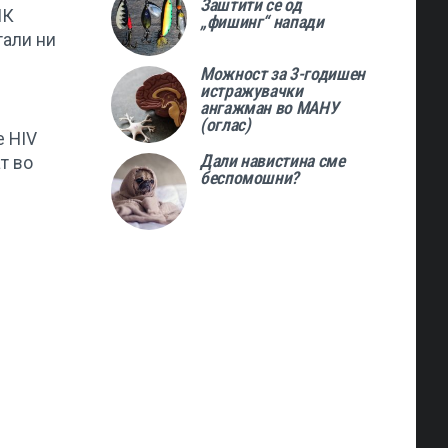
Заштити се од
НК
„фишинг“ напади
тали ни
Можност за 3-годишен
истражувачки
ангажман во МАНУ
(оглас)
е HIV
Дали навистина сме
т во
беспомошни?