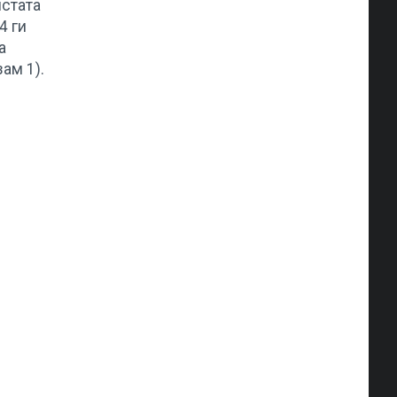
истата
4 ги
а
ам 1).