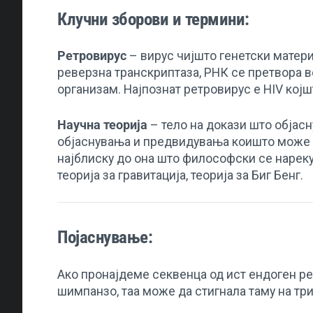
Клучни зборови и термини:
Ретровирус
– вирус чијшто генетски матер
реверзна транскриптаза, РНК се претвора 
организам. Најпознат ретровирус е HIV којш
Научна теорија
– тело на докази што објас
објаснувања и предвидувања коишто може е
најблиску до она што философски се нарекува
теорија за гравитација, теорија за Биг Бенг.
Појаснување:
Ако пронајдеме секвенца од ист ендоген ре
шимпанзо, таа може да стигнала таму на три