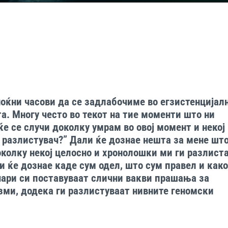
 ноќни часови да се задлабочиме во егзистенцијал
. Многу често во текот на тие моменти што ни
е се случи доколку умрам во овој момент и некој 
т разлистувач?” Дали ќе дознае нешта за мене шт
околку некој целосно и хронолошки ми ги разлист
ли ќе дознае каде сум одел, што сум правел и как
чари си поставуваат слични вакви прашања за
зми, додека ги разлистуваат нивните геномски