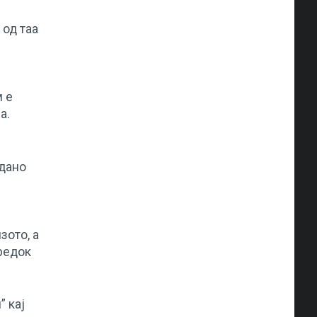
 од таа
м е
а.
едано
зото, а
предок
 кај