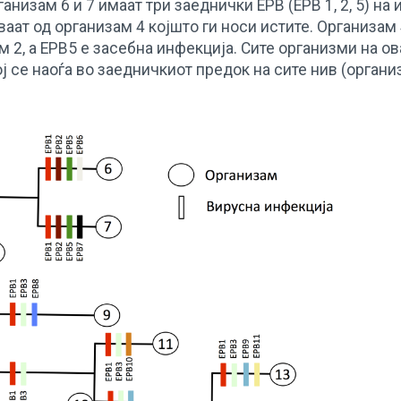
низам 6 и 7 имаат три заеднички ЕРВ (ЕРВ 1, 2, 5) на 
ваат од организам 4 којшто ги носи истите. Организам 
м 2, а ЕРВ5 е засебна инфекција. Сите организми на ов
ј се наоѓа во заедничкиот предок на сите нив (организ