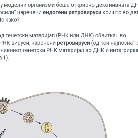
гу моделни организми беше откриено дека нивната Д
осили” наречени
ендогени ретровируси
коишто во де
Но како?
д генетски материјал (РНК или ДНК) обвиткан во
 РНК вируси, наречени
ретровируси
(од кои најпознат 
т нивниот генетски РНК материјал во ДНК и интегрираа
 1).