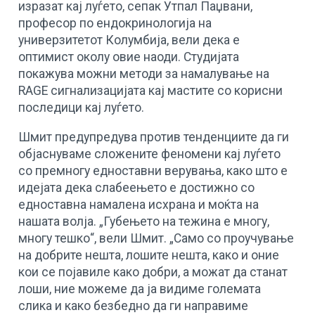
изразат кај луѓето, сепак Утпал Паџвани,
професор по ендокринологија на
универзитетот Колумбија, вели дека е
оптимист околу овие наоди. Студијата
покажува можни методи за намалување на
RAGE сигнализацијата кај мастите со корисни
последици кај луѓето.
Шмит предупредува против тенденциите да ги
објаснуваме сложените феномени кај луѓето
со премногу едноставни верувања, како што е
идејата дека слабеењето е достижно со
едноставна намалена исхрана и моќта на
нашата волја. „Губењето на тежина е многу,
многу тешко“, вели Шмит. „Само со проучување
на добрите нешта, лошите нешта, како и оние
кои се појавиле како добри, а можат да станат
лоши, ние можеме да ја видиме големата
слика и како безбедно да ги направиме