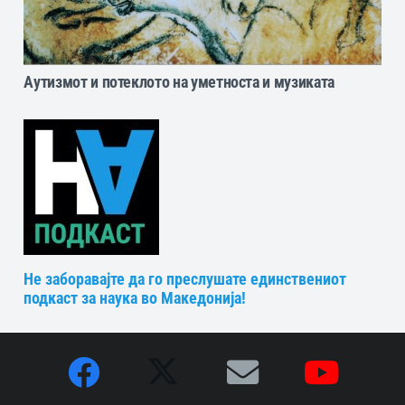
Аутизмот и потеклото на уметноста и музиката
Не заборавајте да го преслушате единствениот
подкаст за наука во Македонија!