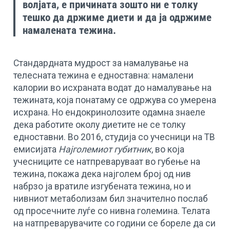
волјата, е причината зошто ни е толку
тешко да држиме диети и да ја одржиме
намалената тежина.
Стандардната мудрост за намалување на
телесната тежина е едноставна: намалени
калории во исхраната водат до намалување на
тежината, која понатаму се одржува со умерена
исхрана. Но ендокринолозите одамна знаеле
дека работите околу диетите не се толку
едноставни. Во 2016, студија со учесници на ТВ
емисијата
Најголемиот губитник
, во која
учесниците се натпреваруваат во губење на
тежина, покажа дека најголем број од нив
набрзо ја вратиле изгубената тежина, но и
нивниот метаболизам бил значително послаб
од просечните луѓе со нивна големина. Телата
на натпреварувачите со години се бореле да си