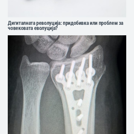
Дигиталната револуција: придобивка или проблем за
човековата еволуција?