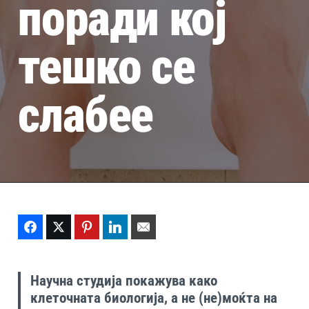
поради кој
тешко се
слабее
Facebook
Twitter
Pinterest
LinkedIn
Email
Научна студија покажува како
клеточната биологија, а не (не)моќта на