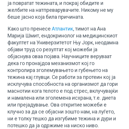
ја повратат тежината, и покрај обидите и
желбите на натпреварувачите. Никому не му
беше јасно која била причината.
Како што пренесе
Атлантик
, тимот на Ана
Марија Шмит, ендокринолог на медицинскиот
факултет на Универзитетот Њу Јорк, неодамна
објави труд со резултат кој можеби ја
објаснува оваа појава. Научниците веруваат
дека го пронајдоа механизмот кој го
контролира зголемувањето и губењето на
тежина кај глувци. Се работи за протеин кој ја
исклучува способноста на организмот да гори
маснотии кога телото е под стрес, вклучувајќи
и намалена или зголемена исхрана, т.е. диета
или прејадување. Ова откритие можеби е
клучно за да се објасни зошто нам, на луѓето,
ни е толку тешко да изгубиме тежина и дури и
потешко да ја одржиме на ниско ниво.