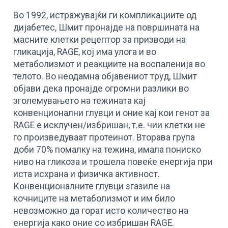
Во 1992, истражувајќи ги компликациите од
дијабетес, Шмит пронајде на површината на
масните клетки рецептор за призводи на
гликација, RAGE, кој има улога и во
метаболизмот и реакциите на воспаленија во
телото. Во неодамна објавениот труд, Шмит
објави дека пронајде огромни разлики во
зголемувањето на тежината кај
конвенционални глувци и оние кај кои генот за
RAGE е исклучен/избришан, т.е. чии клетки не
го произведуваат протеинот. Вторава група
доби 70% помалку на тежина, имала пониско
ниво на гликоза и трошела повеќе енергија при
иста исхрана и физичка активност.
Конвенционалните глувци згазиле на
кочниците на метаболизмот и им било
невозможно да горат исто количество на
енергија како оние со избришан RAGE.