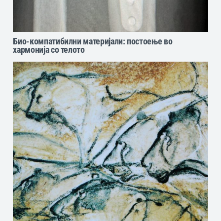
Био-компатибилни материјали: постоење во
хармонија со телото