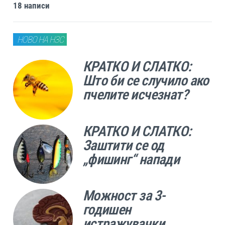
18 написи
НОВО НА НЗС
КРАТКО И СЛАТКО:
Што би се случило ако
пчелите исчезнат?
КРАТКО И СЛАТКО:
Заштити се од
„фишинг“ напади
Можност за 3-
годишен
истражувачки