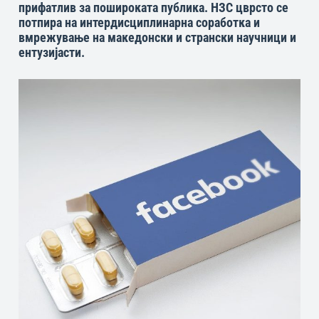
прифатлив за пошироката публика. НЗС цврсто се
потпира на интердисциплинарна соработка и
вмрежување на македонски и странски научници и
ентузијасти.