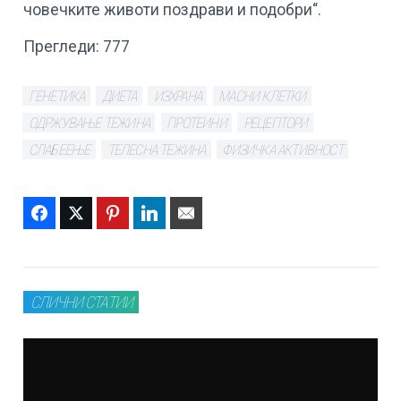
човечките животи поздрави и подобри“.
Прегледи:
777
ГЕНЕТИКА
ДИЕТА
ИЗХРАНА
МАСНИ КЛЕТКИ
ОДРЖУВАЊЕ ТЕЖИНА
ПРОТЕИНИ
РЕЦЕПТОРИ
СЛАБЕЕЊЕ
ТЕЛЕСНА ТЕЖИНА
ФИЗИЧКА АКТИВНОСТ
Facebook
Twitter
Pinterest
LinkedIn
Email
СЛИЧНИ СТАТИИ