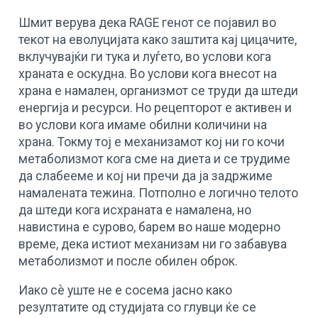
Шмит верува дека RAGE генот се појавил во
текот на еволуцијата како заштита кај цицачите,
вклучувајќи ги тука и луѓето, во услови кога
храната е оскудна. Во услови кога внесот на
храна е намален, организмот се труди да штеди
енергија и ресурси. Но рецепторот е активен и
во услови кога имаме обилни количини на
храна. Токму тој е механизамот кој ни го кочи
метаболизмот кога сме на диета и се трудиме
да слабееме и кој ни пречи да ја задржиме
намалената тежина. Потполно е логично телото
да штеди кога исхраната е намалена, но
навистина е сурово, барем во наше модерно
време, дека истиот механизам ни го забавува
метаболизмот и после обилен оброк.
Иако сѐ уште не е сосема јасно како
резултатите од студијата со глувци ќе се