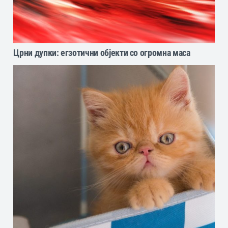
Црни дупки: егзотични објекти со огромна маса