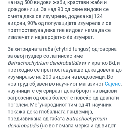
на над 500 видови жаби, крастави жаби и
дождовници. За над 90 од овие видови се
смета дека се изумрени, додека кај 124
видови, 90% од популацијата изумрела и се
претпоставува дека тие видови нема да се
извлечат и најверојатно ќе изумрат.
За хитридната габа (chytrid fungus) одговорна
за овој пуздер со латинско име
Batrachochytrium dendrobatidis
или кратко Bd, и
претходно се претпоставуваше дека довела до
изумирање на 200 видови на водоземци. Во
нов труд објавен во научниот магазинот
Сајенс
,
научниците сугерираат дека бројот на видови
загрозени од оваа болест е повеќе од двапати
поголем. Меѓународниот тим од 41 научник
покажа дека глобалната пандемија,
предизвикана од габата
Batrachochytrium
dendrobatidis
(но во помала мерка и од видот