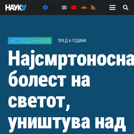
ВЕСТИ ОД НАУКАТА
ПРЕД 6 ГОДИНИ
Најсмртоносн
болест на
светот,
уништува над