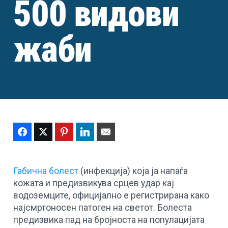
500 видови
жаби
Facebook
Twitter
Pinterest
LinkedIn
Email
Габична болест
(инфекција) која ја напаѓа
кожата и предизвикува срцев удар кај
водоземците, официјално е регистрирана како
најсмртоносен патоген на светот. Болеста
предизвика пад на бројноста на популацијата