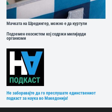
Мачката на Шредингер, можно е да куртули
Подземен екосистем кој содржи милијарди
организми
Не заборавајте да го преслушате единствениот
подкаст за наука во Македонија!