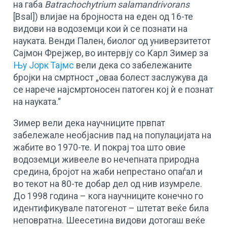
на габа
Batrachochytrium salamandrivorans
[Bsal]) влијае на бројноста на еден од 16-те
видови на водоземци кои ѝ се познати на
науката. Венди Пален, биолог од универзитетот
Сајмон Фрејжер, во интервју со Карл Зимер за
Њу Јорк Тајмс
вели дека со забележаните
бројки на смртност „оваа болест заслужува да
се нарече најсмртоносен патоген кој ѝ е познат
на науката.“
Зимер вели дека научниците првпат
забележале необјаснив пад на популацијата на
жабите во 1970-те. И покрај тоа што овие
водоземци живееле во нечепната природна
средина, бројот на жаби непрестано опаѓал и
во текот на 80-те добар дел од нив изумреле.
До 1998 година – кога научниците конечно го
идентификувале патогенот – штетат веќе била
неповратна. Шеесетина видови дотогаш веќе