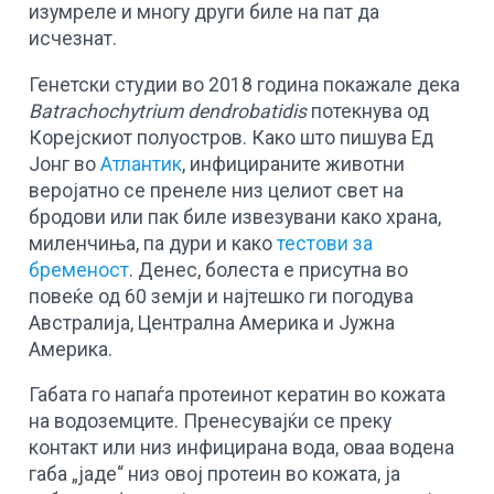
изумреле и многу други биле на пат да
исчезнат.
Генетски студии во 2018 година покажале дека
Batrachochytrium dendrobatidis
потекнува од
Корејскиот полуостров. Како што пишува Ед
Јонг во
Атлантик
, инфицираните животни
веројатно се пренеле низ целиот свет на
бродови или пак биле извезувани како храна,
миленчиња, па дури и како
тестови за
бременост
. Денес, болеста е присутна во
повеќе од 60 земји и најтешко ги погодува
Австралија, Централна Америка и Јужна
Америка.
Габата го напаѓа протеинот кератин во кожата
на водоземците. Пренесувајќи се преку
контакт или низ инфицирана вода, оваа водена
габа „јаде“ низ овој протеин во кожата, ја