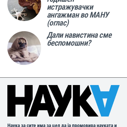
истражувачки
ангажман во МАНУ
(оглас)
Дали навистина сме
беспомошни?
Наука за сите има за цел да ја промовира науката и