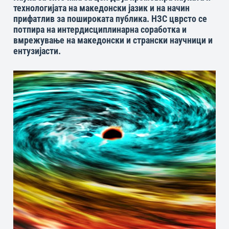
технологијата на македонски јазик и на начин
прифатлив за пошироката публика. НЗС цврсто се
потпира на интердисциплинарна соработка и
вмрежување на македонски и странски научници и
ентузијасти.