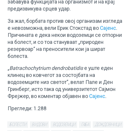
забавува функцијата на организмот и на крај
предизвикува срцев удар.
За жал, борбата против овој организам изгледа
е невозможна, вели Ерик Стокстад во
Сајенс
.
Причината е дека некои водоземци се отпорни
на болест, и со тоа стануваат „природен
резервоар“ на преносители кои ја шират
болеста.
„
Batrachochytrium dendrobatidis
е уште еден
клинец во ковчегот за состојбата на
водоземците низ светот”, велат Пале и Ден
Гринберг, исто така од универзитетот Сајмон
Фрејжер, во коментар објавен во
Сајенс
.
Прегледи:
1.288
БОЛЕСТИ
ВИДОВИ
ВОДОЗЕМЦИ
ГАБА
ДОЖДОВНИЦИ