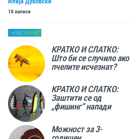
Илија Дуковски
18 написи
НОВО НА НЗС
КРАТКО И СЛАТКО:
Што би се случило ако
пчелите исчезнат?
КРАТКО И СЛАТКО:
Заштити се од
„фишинг“ напади
Можност за 3-
годишен