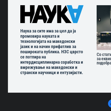
Наука за сите има за цел да ја
промовира науката и
технологијата на македонски
јазик и на начин прифатлив за
пошироката публика. НЗС цврсто
Со стат
се потпира на
за екви
интердисциплинарна соработка и
подобра
вмрежување на македонски и
странски научници и ентузијасти.