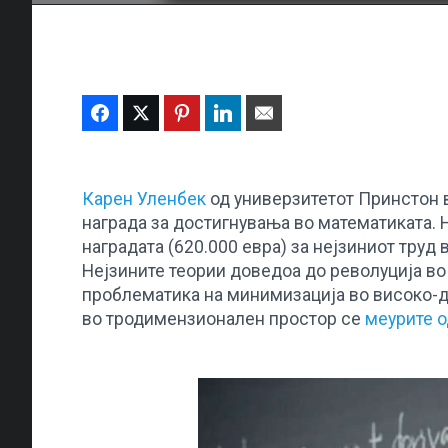
Facebook
Twitter
Pinterest
LinkedIn
Email
Карен Уленбек
од универзитетот Принстон в
награда за достигнувања во математиката. 
наградата (620.000 евра) за нејзиниот труд
Нејзините теории доведоа до револуција в
проблематика на минимизација во високо-
во тродимензионален простор се
меурите о