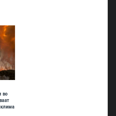
 во
ваат
-клима