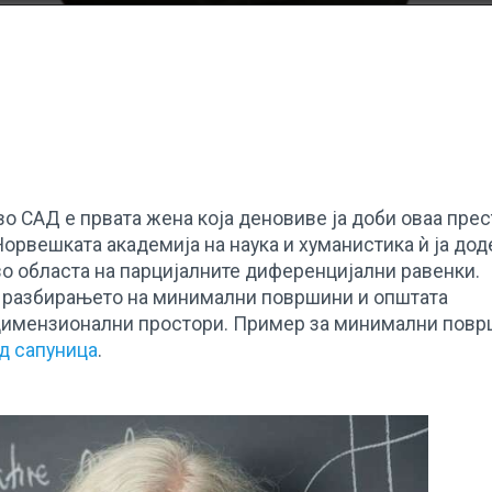
о САД е првата жена која деновиве ја доби оваа пре
Норвешката академија на наука и хуманистика ѝ ја дод
 во областа на парцијалните диференцијални равенки.
о разбирањето на минимални површини и општата
димензионални простори. Пример за минимални пов
д сапуница
.