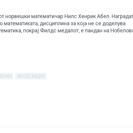
иот норвешки математичар Нилс Хенрик Абел. Наградат
о математиката, дисциплина за која не се доделува
тематика, покрај Филдс медалот, е пандан на Нобелов
ВЕНКИ
ФИЛДС МЕДАЛ