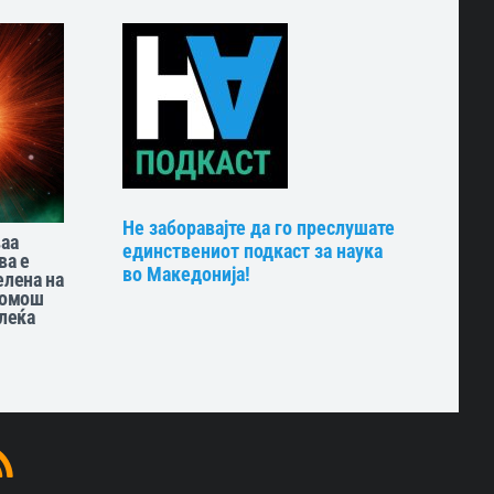
Не заборавајте да го преслушате
ваа
единствениот подкаст за наука
ва е
во Македонија!
елена на
помош
 леќа