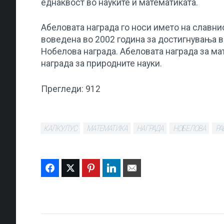
еднаквост во науките и математиката.
Абеловата награда го носи името на славн
воведена во 2002 година за достигнувања в
Нобелова награда. Абеловата награда за ма
награда за природните науки.
Прегледи:
912
КАЛКУЛУС
МАТЕМАТИКА
НАГРАДА
НОБЕЛОВА
РА
Facebook
Twitter
Pinterest
LinkedIn
Email