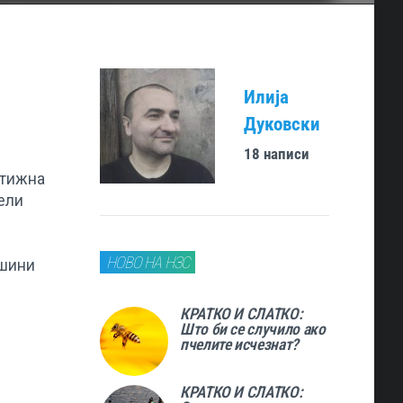
Илија
Дуковски
18 написи
стижна
ели
НОВО НА НЗС
ршини
КРАТКО И СЛАТКО:
Што би се случило ако
пчелите исчезнат?
КРАТКО И СЛАТКО: