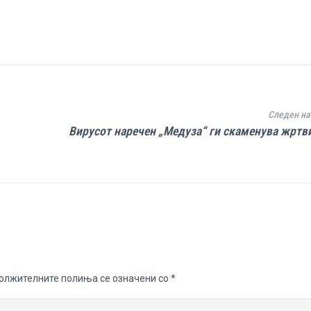
Следен на
Вирусот наречен „Медуза“ ги скаменува жртв
олжителните полиња се означени со
*