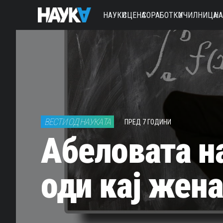
НАУКИ
СЦЕНА
СОРАБОТКИ
УЧИЛНИЦА
Н
ВЕСТИ ОД НАУКАТА
ПРЕД 7 ГОДИНИ
Абеловата н
оди кај жен