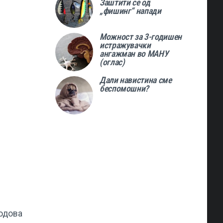
Заштити се од
„фишинг“ напади
Можност за 3-годишен
истражувачки
ангажман во МАНУ
(оглас)
Дали навистина сме
беспомошни?
родова