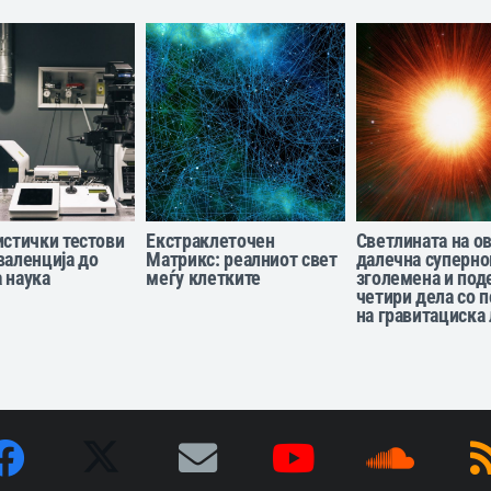
истички тестови
Екстраклеточен
Светлината на о
валенција до
Матрикс: реалниот свет
далечна суперно
 наука
меѓу клетките
зголемена и под
четири дела со 
на гравитациска