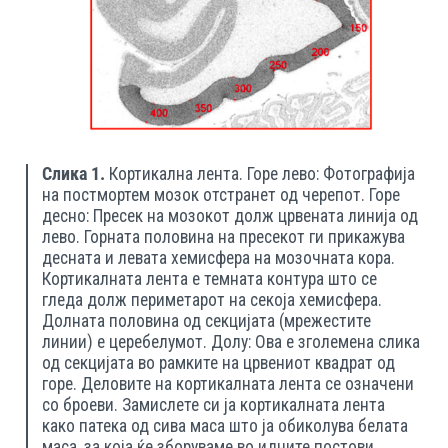
Слика 1.
Кортикална лента. Горе лево: Фотографија
на постмортем мозок отстранет од черепот. Горе
десно: Пресек на мозокот долж црвената линија од
лево. Горната половина на пресекот ги прикажува
десната и левата хемисферa на мозочната кора.
Кортикалната лента е темната контура што се
гледа долж периметарот на секоја хемисфера.
Долната половина од секцијата (мрежестите
линии) е церебелумот. Долу: Ова е зголемена слика
од секцијата во рамките на црвениот квадрат од
горе. Деловите на кортикалната лента се означени
со броеви. Замислете си ја кортикалната лента
како патека од сива маса што ја обиколува белата
маса, за која ќе зборуваме во идните постови.