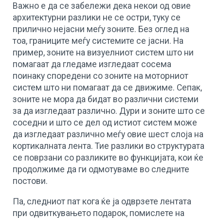
Важно е да се забележи дека некои од овие
архитектурни разлики не се остри, туку се
приличнo нејасни меѓу зоните. Без оглед на
тоа, границите меѓу системите се јасни. На
пример, зоните на визуелниот систем што ни
помагаат да гледаме изгледаат сосема
поинаку споредени со зоните на моторниот
систем што ни помагаат да се движиме. Сепак,
зоните не мора да бидат во различни системи
за да изгледаат различно. Дури и зоните што се
соседни и што се дел од истиот систем може
да изгледаат различно меѓу овие шест слоја на
кортикалната лента. Тие разлики во структурата
се поврзани со разликите во функцијата, кои ќе
продолжиме да ги одмотуваме во следните
постови.
Па, следниот пат кога ќе ја одврзете лентата
при одвиткувањето подарок, помислете на