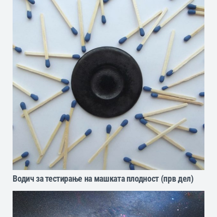
Водич за тестирање на машката плодност (прв дел)