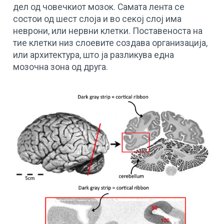
дел од човечкиот мозок. Самата лента се
состои од шест слоја и во секој слој има
неврони, или нервни клетки. Поставеноста на
тие клетки низ слоевите создава организација,
или архитектура, што ја разликува една
мозочна зона од друга.