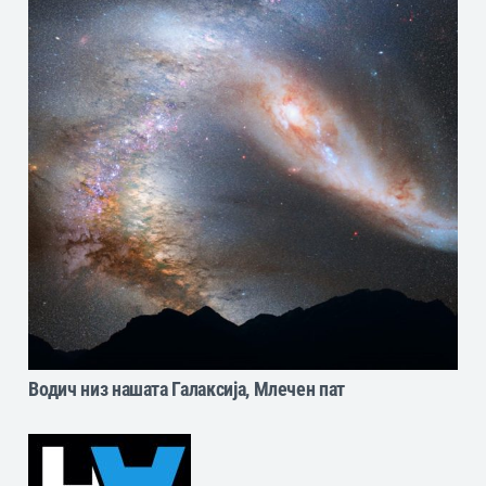
Водич низ нашата Галаксија, Млечен пат