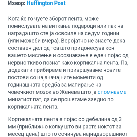
Извор:
Huffington Post
Кога ќе го чуете зборот лента, може
помислувате на виткање подароци или пак на
награда што сте ја освоиле на седум години
(или можеби вчера). Веројатно не знаете дека
составен дел од тоа што придонесува кон
вашето мислење и осознавање е еден појас од
нервно ткиво познат како кортикална лента. Па,
додека ги прибираме и привршуваме новите
постови со најзначајните моменти од
годинашната средба за мапирање на
човечкиот мозок во Женева што ја
спомнавме
минатиот пат, да се прошетаме заедно по
кортикалната лента.
Кортикалната лента е појас со дебелина од 3
мм (приближно колку што ви расте ноктот за
месец дена) што го сочинува најнадворешниот