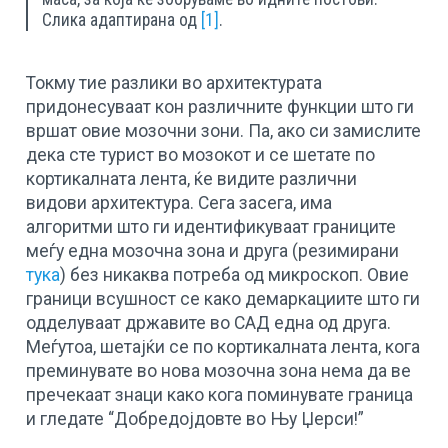
Слика адаптирана од
[1]
.
Токму тие разлики во архитектурата
придонесуваат кон различните функции што ги
вршат овие мозочни зони. Па, ако си замислите
дека сте турист во мозокот и се шетате по
кортикалната лента, ќе видите различни
видови архитектура. Сега засега, има
алгоритми што ги идентификуваат границите
меѓу една мозочна зона и друга (резимирани
тука
) без никаква потреба од микроскоп. Овие
граници всушност се како демаркациите што ги
одделуваат државите во САД една од друга.
Меѓутоа, шетајќи се по кортикалната лента, кога
преминувате во нова мозочна зона нема да ве
пречекаат знаци како кога поминувате граница
и гледате “Добредојдовте во Њу Џерси!”