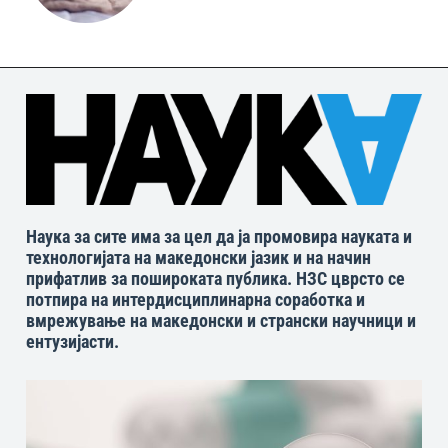
Наука за сите има за цел да ја промовира науката и
технологијата на македонски јазик и на начин
прифатлив за пошироката публика. НЗС цврсто се
потпира на интердисциплинарна соработка и
вмрежување на македонски и странски научници и
ентузијасти.