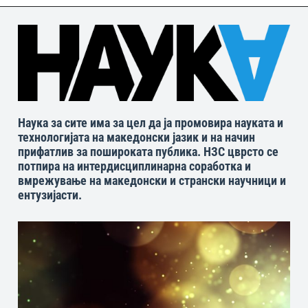
Наука за сите има за цел да ја промовира науката и
технологијата на македонски јазик и на начин
прифатлив за пошироката публика. НЗС цврсто се
потпира на интердисциплинарна соработка и
вмрежување на македонски и странски научници и
ентузијасти.