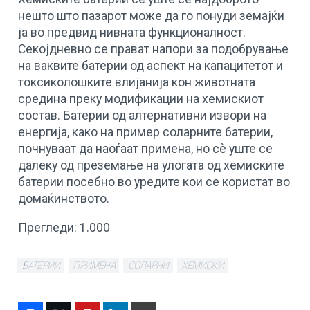
нешто што пазарот може да го понуди земајќи
ја во предвид нивната функционалност.
Секојдневно се прават напори за подобрување
на ваквите батерии од аспект на капацитетот и
токсиколошките влијанија кон животната
средина преку модификации на хемискиот
состав. Батерии од алтернативни извори на
енергија, како на пример соларните батерии,
почнуваат да наоѓаат примена, но сè уште се
далеку од преземање на улогата од хемиските
батерии посебно во уредите кои се користат во
домаќинството.
Прегледи:
1.000
БАТЕРИИ
ПРИМЕНА
СОЛАРНИ
ХЕМИСКИ