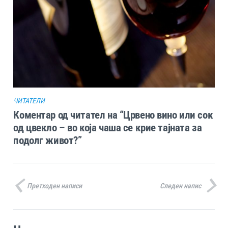
ЧИТАТЕЛИ
Коментар од читател на “Црвено вино или сок
од цвекло – во која чаша се крие тајната за
подолг живот?”
Претходен написи
Следен напис