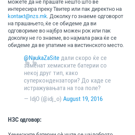
можете да нè прашате нешто што ве
интересира преку Твитер или пак директно на
kontaкt@nzs.mk
. Доколку го знаеме одговорот
на прашањето, ќе се обидеме да ви
одговориме во најбрз можен рок или пак
доколку не го знаеме, во најмала рака ќе се
обидеме да ве упатиме на вистинското место.
@NaukaZaSite
дали скоро ќе се
заменат хемиските батерии со
некој друг тип, како
суперкондензатори? До каде се
истражувањата на тоа поле?
— IdjO (@idj_o)
August 19, 2016
НЗС одговор:
Хемиските батерии сè уште се најдоброто