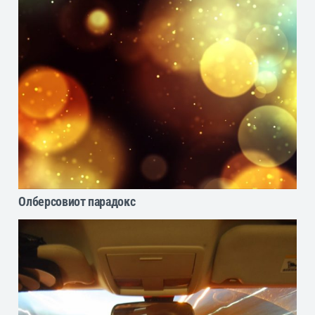
Олберсовиот парадокс