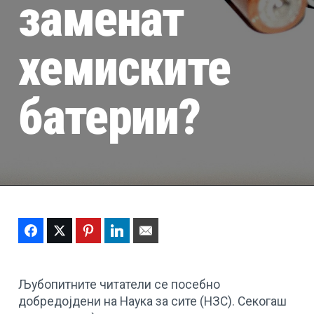
заменат
хемиските
батерии?
Facebook
Twitter
Pinterest
LinkedIn
Email
Љубопитните читатели се посебно
добредојдени на Наука за сите (НЗС). Секогаш