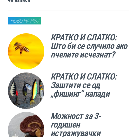
48 написи
НОВО НА НЗС
КРАТКО И СЛАТКО:
Што би се случило ако
пчелите исчезнат?
КРАТКО И СЛАТКО:
Заштити се од
„фишинг“ напади
Можност за 3-
годишен
истражувачки