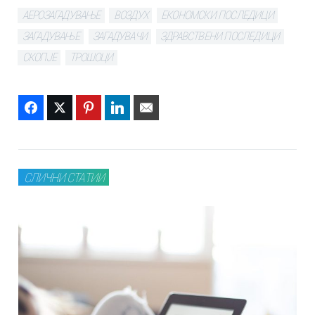
АЕРОЗАГАДУВАЊЕ
ВОЗДУХ
ЕКОНОМСКИ ПОСЛЕДИЦИ
ЗАГАДУВАЊЕ
ЗАГАДУВАЧИ
ЗДРАВСТВЕНИ ПОСЛЕДИЦИ
СКОПЈЕ
ТРОШОЦИ
Facebook
Twitter
Pinterest
LinkedIn
Email
СЛИЧНИ СТАТИИ