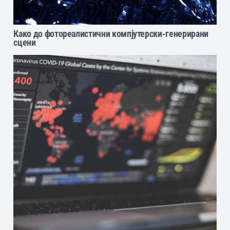
Како до фотореалистични компјутерски-генерирани
сцени