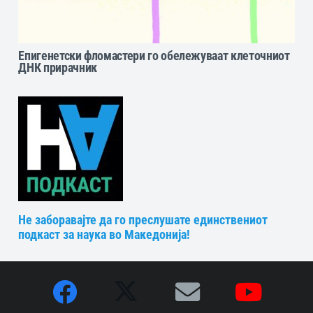
Епигенетски фломастери го обележуваат клеточниот
ДНК прирачник
Не заборавајте да го преслушате единствениот
подкаст за наука во Македонија!