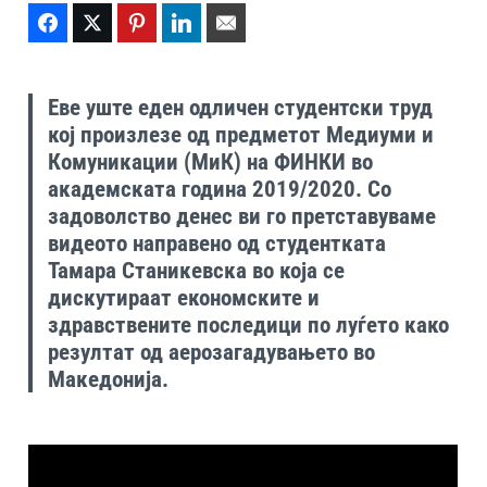
Facebook
Twitter
Pinterest
LinkedIn
Email
Еве уште еден одличен студентски труд
кој произлезе од предметот Медиуми и
Комуникации (МиК) на ФИНКИ во
академската година 2019/2020. Со
задоволство денес ви го претставуваме
видеото направенo од студентката
Тамара Станикевска во која се
дискутираат економските и
здравствените последици по луѓето како
резултат од аерозагадувањето во
Македонија.