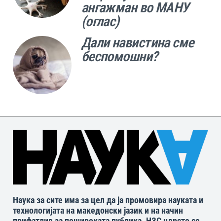
ангажман во МАНУ
(оглас)
Дали навистина сме
беспомошни?
Наука за сите има за цел да ја промовира науката и
технологијата на македонски јазик и на начин
прифатлив за пошироката публика. НЗС цврсто се