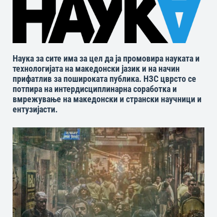
Наука за сите има за цел да ја промовира науката и
технологијата на македонски јазик и на начин
прифатлив за пошироката публика. НЗС цврсто се
потпира на интердисциплинарна соработка и
вмрежување на македонски и странски научници и
ентузијасти.