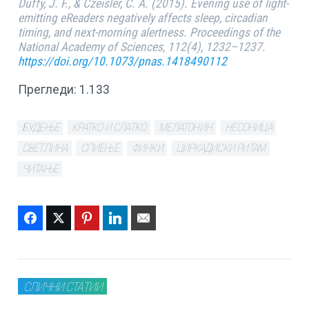
Duffy, J. F., & Czeisler, C. A. (2015). Evening use of light-
emitting eReaders negatively affects sleep, circadian
timing, and next-morning alertness. Proceedings of the
National Academy of Sciences, 112(4), 1232–1237.
https://doi.org/10.1073/pnas.1418490112
Прегледи:
1.133
БУДЕЊЕ
КРАТКО И СЛАТКО
МЕЛАТОНИН
НЕСОНИЦА
СВЕТЛИНА
СПИЕЊЕ
ФИНКИ
ЦИРКАДИСКИ РИТАМ
ЧИТАЊЕ
Facebook
Twitter
Pinterest
LinkedIn
Email
СЛИЧНИ СТАТИИ