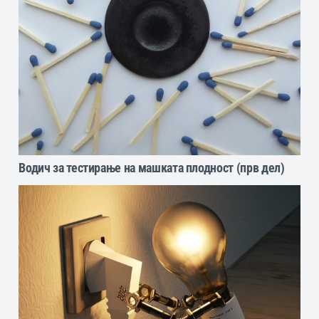
Водич за тестирање на машката плодност (прв дел)