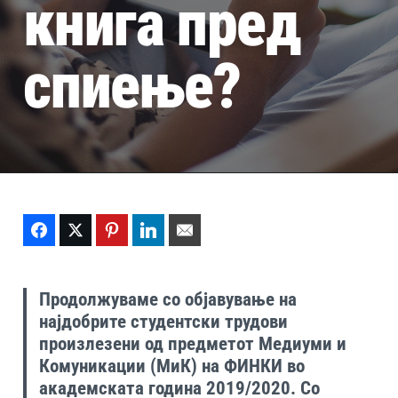
книга пред
спиење?
Facebook
Twitter
Pinterest
LinkedIn
Email
Продолжуваме со објавување на
најдобрите студентски трудови
произлезени од предметот Медиуми и
Комуникации (МиК) на ФИНКИ во
академската година 2019/2020. Со