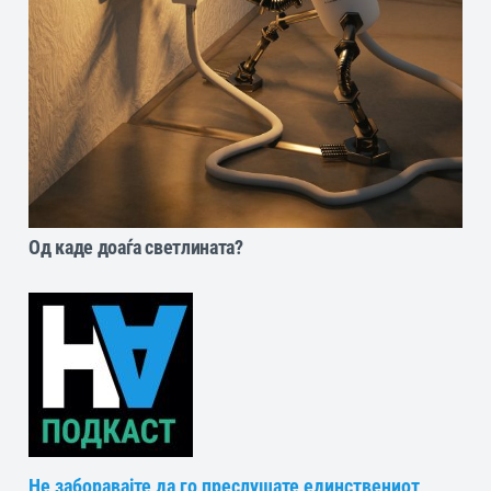
Oд каде доаѓа светлината?
Не заборавајте да го преслушате единствениот