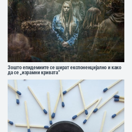
Зошто епидемиите се шират експоненцијално и како
да се „израмни кривата“