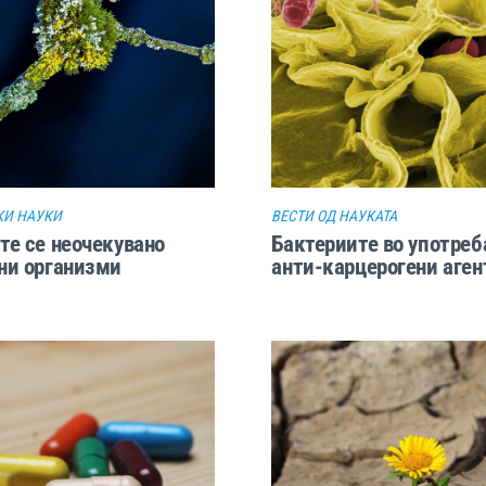
И НАУКИ
ВЕСТИ ОД НАУКАТА
е се неочекувано
Бактериите во употреб
ни организми
анти-карцерогени аген