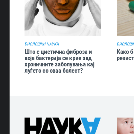
БИОЛОШКИ НАУКИ
БИОЛОШК
Што е цистична фиброза и
Како б
која бактерија се крие зад
резист
хроничните заболувања кај
луѓето со оваа болест?