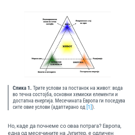
Слика 1.
Трите услови за постанок на живот: вода
во течна состојба, основни хемиски елементи и
достапна енергија. Месечината Европа ги поседува
сите овие услови (адаптирано од
[1]
).
Но, каде да почнеме со оваа потрага? Европа,
една од месечините на Јупитер, е одличен