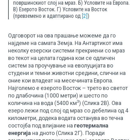
површинскиот слој на мраз. Б) Условите на Европа.
В) Езерото Восток. Г) Условите на Восток
(превземено и адаптирано од
[2]
)
Одговорот на ова прашање можеме да го
најдеме на самата Земја. На Антартикот има
неколку езерски системи прекриени со мраз
во текот на целата година кои се одличен
систем за проучување на еволуцијата во
студени и темни животни средини, слични на
оние кои владеат на месечината Европа.
Најголемо е езерото Восток – трето во светот
по длабочина (1000 метри) и шесто по
3
количина на вода (5400 км
) (Слика 2В). Ова
езеро лежи под слој од мраз со дебелина од 4
километри, додека водата останува во течна
состојба под влијание на
геотермална
енергија
на дното (Слика 2Г). Поради