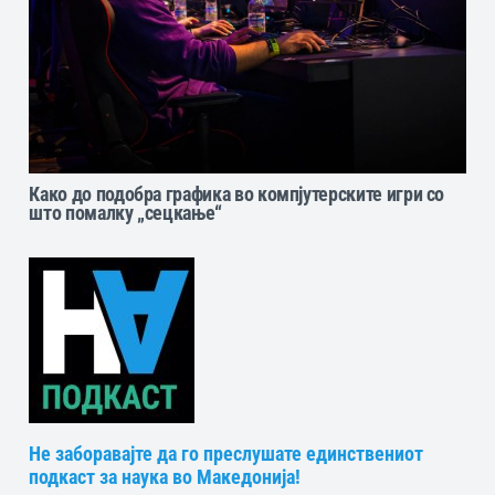
Како до подобра графика во компјутерските игри со
што помалку „сецкање“
Не заборавајте да го преслушате единствениот
подкаст за наука во Македонија!