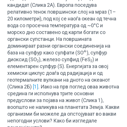
кандидат (Слика 2А). Европа поседува
релативно тенок површински слој на мраз (1–
20 километри), под кој се наоѓа океан од течна
вода со просечна температура од ~0°C и
морско дно составено од карпи богати со
органски супстанци. На површината
доминираат разни органски соединенија на
4-
база на сулфур како сулфати (SO
), сулфур
диоксид (SO
), железо сулфид (FeS
) и
2
2
елементарен сулфур (S). Енергијата за овој
хемиски циклус доаѓа од радијација и од
геотермалните вулкани на дното на океанот
(Слика 2Б)
[1]
. Иако на прв поглед оваа животна
средина ги исполнува трите основни
предуслови за појава на живот (Слика 1),
воопшто не наликува на планетата Земја. Какви
организми би можеле да опстојуваат во вакви
непогодни услови? Како би изгледале