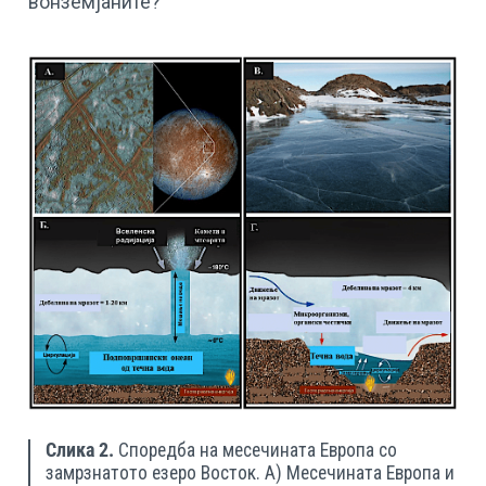
вонземјаните?
Слика 2.
Споредба на месечината Европа со
замрзнатото езеро Восток. А) Месечината Европа и