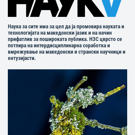
Наука за сите има за цел да ја промовира науката и
технологијата на македонски јазик и на начин
прифатлив за пошироката публика. НЗС цврсто се
потпира на интердисциплинарна соработка и
вмрежување на македонски и странски научници и
ентузијасти.