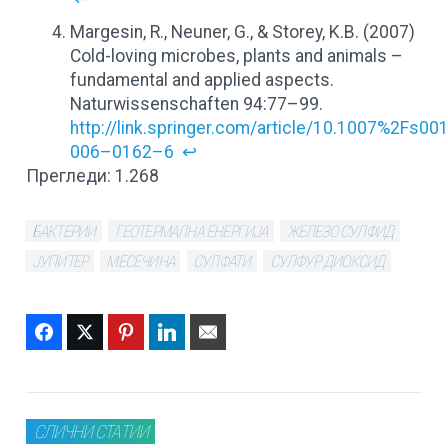
Margesin, R., Neuner, G., & Storey, K.B. (2007)
Cold-loving microbes, plants and animals –
fundamental and applied aspects.
Naturwissenschaften 94:77–99.
http://link.springer.com/article/10.1007%2Fs0
006–0162–6
↩
Прегледи:
1.268
БАКТЕРИИ
ГЕОТЕРМАЛНА ЕНЕРГИЈА
ЖЕЛЕЗО СУЛФИД
ЈУПИТЕР
МЕСЕЧИНА
СУЛФАТИ
СУЛФУР ДИОКСИД
Facebook
Twitter
Pinterest
LinkedIn
Email
СЛИЧНИ СТАТИИ