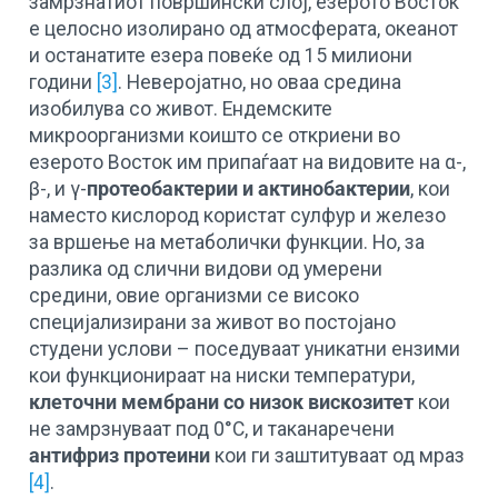
замрзнатиот површински слој, езерото Восток
е целосно изолирано од атмосферата, океанот
и останатите езера повеќе од 15 милиони
години
[3]
. Неверојатно, но оваа средина
изобилува со живот. Ендемските
микроорганизми коишто се откриени во
езерото Восток им припаѓаат на видовите на α-,
β-, и γ-
протеобактерии и актинобактерии
, кои
наместо кислород користат сулфур и железо
за вршење на метаболички функции. Но, за
разлика од слични видови од умерени
средини, овие организми се високо
специјализирани за живот во постојано
студени услови – поседуваат уникатни ензими
кои функционираат на ниски температури,
клеточни мембрани со низок вискозитет
кои
не замрзнуваат под 0°C, и таканаречени
антифриз протеини
кои ги заштитуваат од мраз
[4]
.