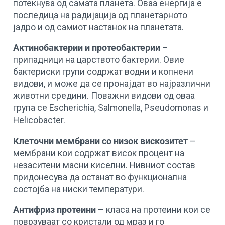
потекнува од самата планета. Оваа енергија е
последица на радијација од планетарното
јадро и од самиот настанок на планетата.
Актинобактерии и протеобактерии
–
припадници на царството бактерии. Овие
бактериски групи содржат водни и копнени
видови, и може да се пронајдат во најразлични
животни средини. Поважни видови од оваа
група се Escherichia, Salmonella, Pseudomonas и
Helicobacter.
Клеточни мембрани со низок вискозитет
–
мембрани кои содржат висок процент на
незаситени масни киселни. Нивниот состав
придонесува да останат во функционална
состојба на ниски температури.
Антифриз протеини
– класа на протеини кои се
поврзуваат со кристали од мраз и го