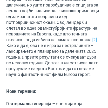
далечина, но уште повозбудлива е опцијата за
лендер кој би анализирал физички примероци
од замрзнатата површина и од
потповршинскиот океан. Овој лендер би
слетал во една од многубројните фрактури на
површината на Европа, каде што течната
океанска вода избива на самата површина
[2]
.
Како и да е, ова не е игра за нестрпливите –
лансирањето е планирано за далечната 2025
година, а првите резултати се очекуваат дури
по неколку години. До тогаш ни останува да го
проучуваме езерото Восток и да го гледаме
научно фантастичниот филм Europa report.
Нови термини:
Геотермална енергија
– енергија која