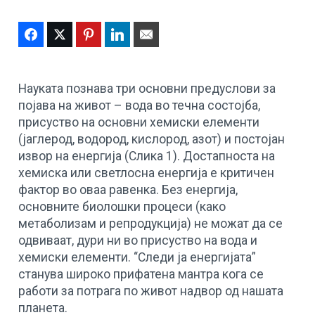
Facebook
Twitter
Pinterest
LinkedIn
Email
Науката познава три основни предуслови за
појава на живот – вода во течна состојба,
присуство на основни хемиски елементи
(јаглерод, водород, кислород, азот) и постојан
извор на енергија (Слика 1). Достапноста на
хемиска или светлосна енергија е критичен
фактор во оваа равенка. Без енергија,
основните биолошки процеси (како
метаболизaм и репродукција) не можат да се
одвиваат, дури ни во присуство на вода и
хемиски елементи. “Следи ја енергијата”
станува широко прифатена мантра кога се
работи за потрага по живот надвор од нашата
планета.