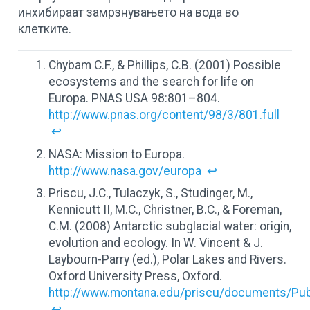
инхибираат замрзнувањето на вода во
клетките.
Chybam C.F., & Phillips, C.B. (2001) Possible
ecosystems and the search for life on
Europa. PNAS USA 98:801–804.
http://www.pnas.org/content/98/3/801.full
↩
NASA: Mission to Europa.
http://www.nasa.gov/europa
↩
Priscu, J.C., Tulaczyk, S., Studinger, M.,
Kennicutt II, M.C., Christner, B.C., & Foreman,
C.M. (2008) Antarctic subglacial water: origin,
evolution and ecology. In W. Vincent & J.
Laybourn-Parry (ed.), Polar Lakes and Rivers.
Oxford University Press, Oxford.
http://www.montana.edu/priscu/documents/Pub
↩