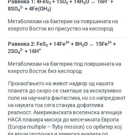
Равенка 1: 4FeS
+ 15O
+ 14H
O ↔ 16H
+
2
2
2
2-
8SO
+ 4Fe(OH
)
4
3
Метаболизам на бактерии на површината на
езерото Восток во присуство на кислород
3+
2+
Равенка 2: FeS
+ 14Fe
+ 8H
O ↔ 15Fe
+
2
2
2-
+
2SO
+ 16H
4
Метаболизам на бактерии под површината на
езерото Восток без кислород
Пронаоѓањето на живот надвор од нашата
планета до скоро се сметаше за ексклузивно
поле на научната фантастика, но со напредокот
на науката тоа сега станува дофатлива
реалност. Американската вселенска агенција
НАСА планира мисија до месечината Европа
(Europa multiple – flyby mission) со орбитер кој
ќе врши геолошка и хемиска анализа од