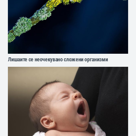
Лишаите се неочекувано сложени организми