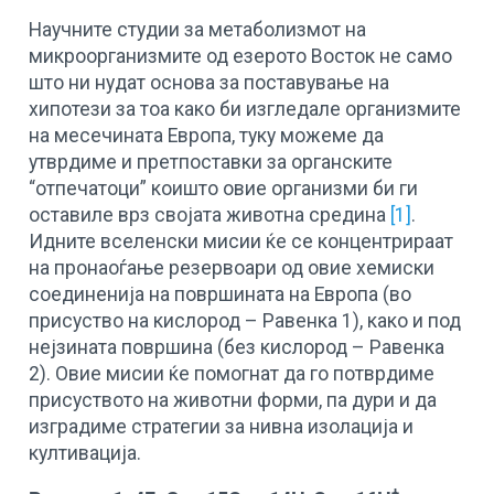
Научните студии за метаболизмот на
микроорганизмите од езерото Восток не само
што ни нудат основа за поставување на
хипотези за тоа како би изгледале организмите
на месечината Европа, туку можеме да
утврдиме и претпоставки за органските
“отпечатоци” коишто овие организми би ги
оставиле врз својата животна средина
[1]
.
Идните вселенски мисии ќе се концентрираат
на пронаоѓање резервоари од овие хемиски
соединенија на површината на Европа (во
присуство на кислород – Равенка 1), како и под
нејзината површина (без кислород – Равенка
2). Овие мисии ќе помогнат да го потврдиме
присуството на животни форми, па дури и да
изградиме стратегии за нивна изолација и
култивација.
+