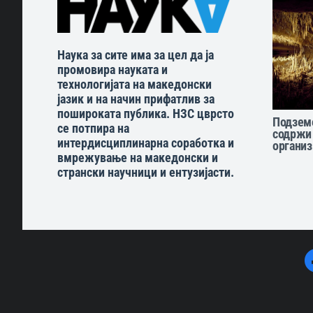
Наука за сите има за цел да ја
промовира науката и
технологијата на македонски
јазик и на начин прифатлив за
пошироката публика. НЗС цврсто
Подземе
се потпира на
содржи
интердисциплинарна соработка и
органи
вмрежување на македонски и
странски научници и ентузијасти.