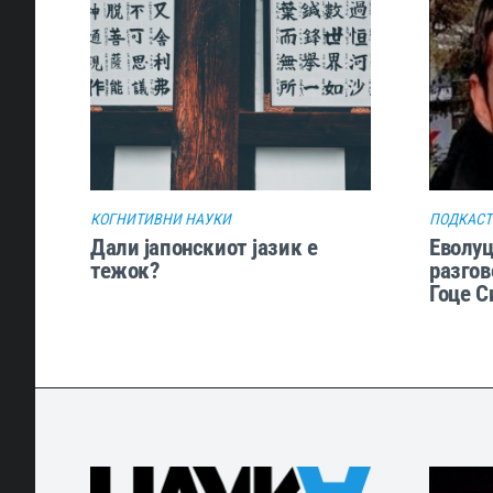
КОГНИТИВНИ НАУКИ
ПОДКАСТ
Дали јапонскиот јазик е
Еволуц
тежок?
разгов
Гоце С