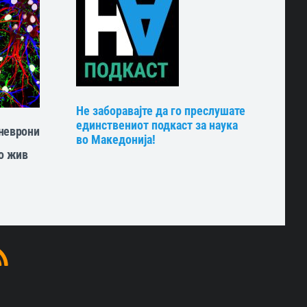
Не заборавајте да го преслушате
единствениот подкаст за наука
неврони
во Македонија!
о жив