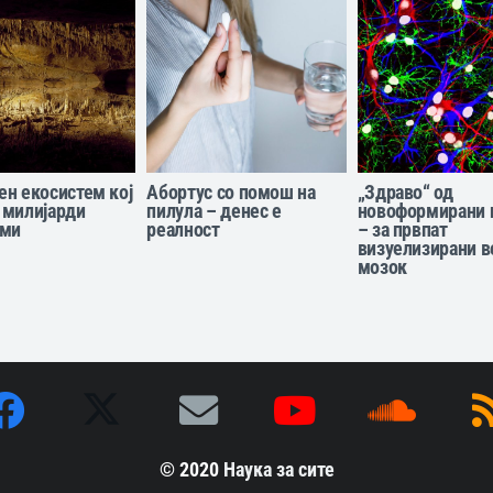
н екосистем кој
Абортус со помош на
„Здраво“ од
 милијарди
пилула – денес е
новоформирани 
зми
реалност
– за првпат
визуелизирани в
мозок
© 2020
Наука за сите