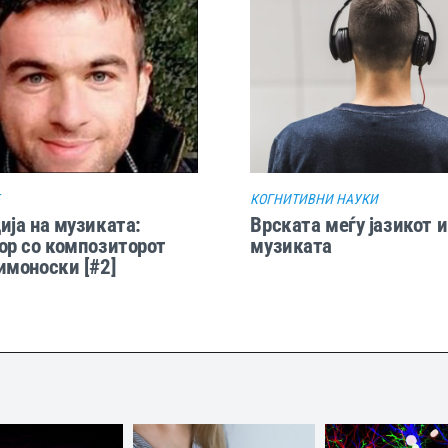
КОГНИТИВНИ НАУКИ
ија на музиката:
Врската меѓу јазикот и
ор со композиторот
музиката
имоноски [#2]