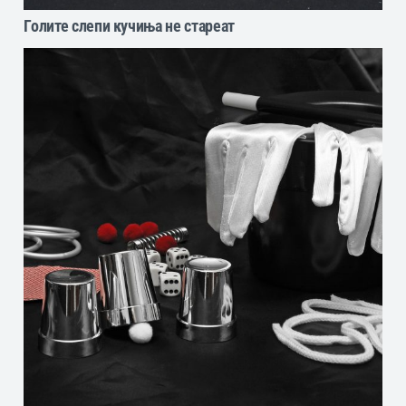
Голите слепи кучиња не стареат