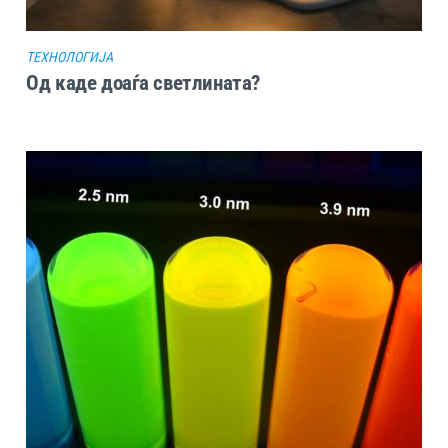
ТЕХНОЛОГИЈА
Oд каде доаѓа светлината?