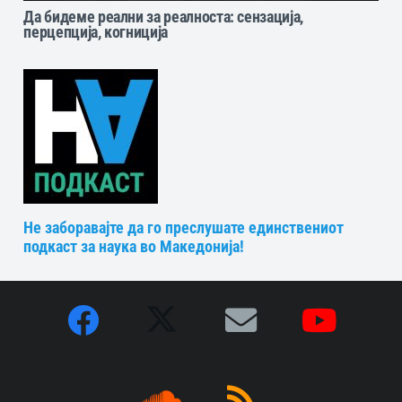
Да бидеме реални за реалноста: сензација,
перцепција, когниција
Не заборавајте да го преслушате единствениот
подкаст за наука во Македонија!