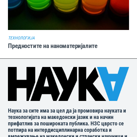
ТЕХНОЛОГИЈА
Предностите на наноматеријалите
Наука за сите има за цел да ја промовира науката и
технологијата на македонски јазик и на начин
прифатлив за пошироката публика. НЗС цврсто се
потпира на интердисциплинарна соработка и
вмрежување на македонски и странски научници и