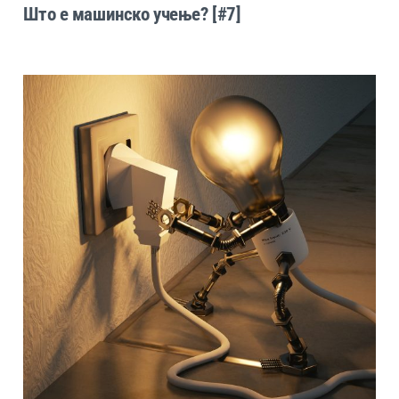
Што е машинско учење? [#7]