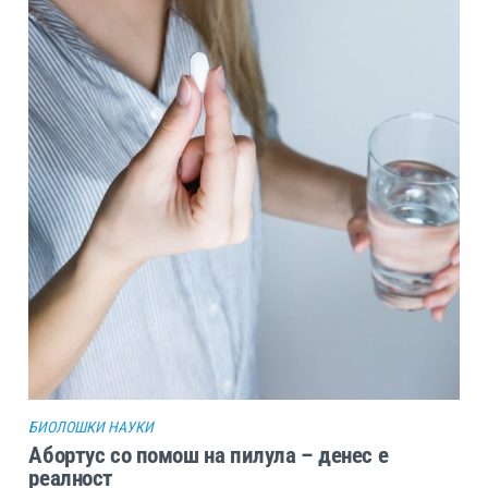
БИОЛОШКИ НАУКИ
Абортус со помош на пилула – денес е
реалност