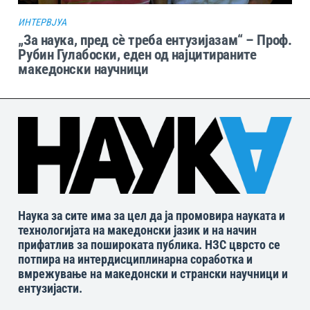
ИНТЕРВЈУА
„За наука, пред сѐ треба ентузијазам“ – Проф.
Рубин Гулабоски, еден од најцитираните
македонски научници
Наука за сите има за цел да ја промовира науката и
технологијата на македонски јазик и на начин
прифатлив за пошироката публика. НЗС цврсто се
потпира на интердисциплинарна соработка и
вмрежување на македонски и странски научници и
ентузијасти.