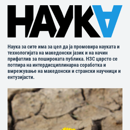
Наука за сите има за цел да ја промовира науката и
технологијата на македонски јазик и на начин
прифатлив за пошироката публика. НЗС цврсто се
потпира на интердисциплинарна соработка и
вмрежување на македонски и странски научници и
ентузијасти.