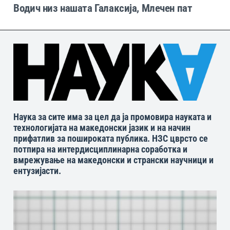
Водич низ нашата Галаксија, Млечен пат
Наука за сите има за цел да ја промовира науката и
технологијата на македонски јазик и на начин
прифатлив за пошироката публика. НЗС цврсто се
потпира на интердисциплинарна соработка и
вмрежување на македонски и странски научници и
ентузијасти.