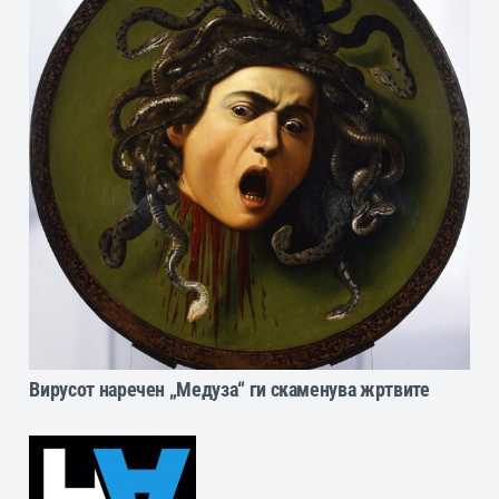
Вирусот наречен „Медуза“ ги скаменува жртвите