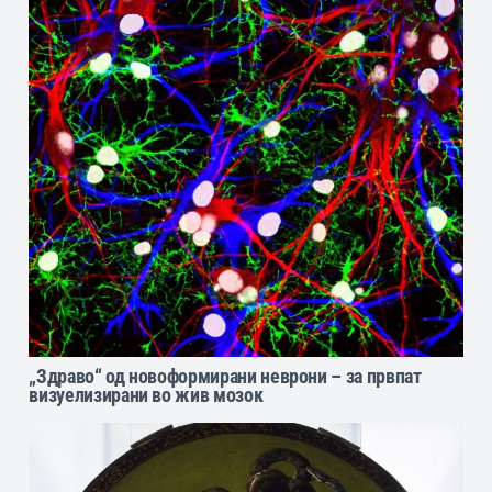
„Здраво“ од новоформирани неврони – за првпат
визуелизирани во жив мозок