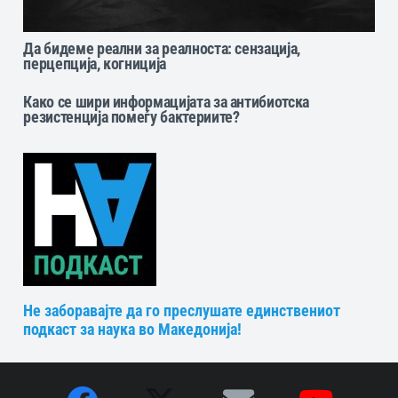
Да бидеме реални за реалноста: сензација,
перцепција, когниција
Како се шири информацијата за антибиотска
резистенција помеѓу бактериите?
Не заборавајте да го преслушате единствениот
подкаст за наука во Македонија!