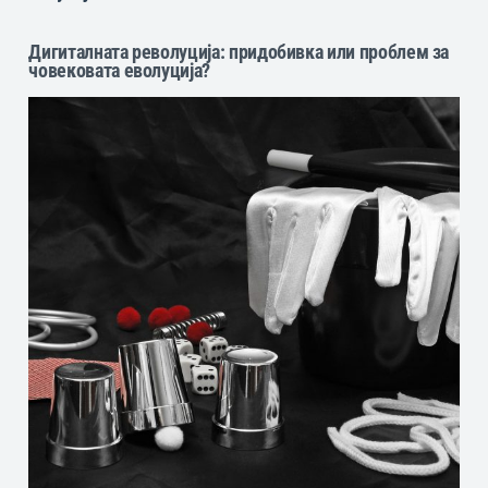
Дигиталната револуција: придобивка или проблем за
човековата еволуција?