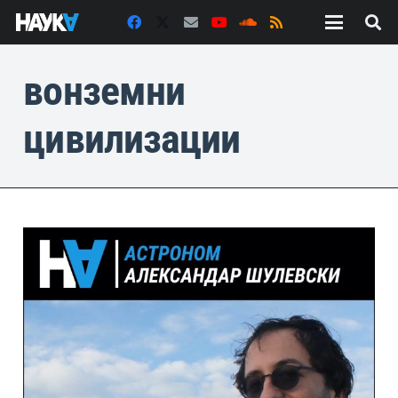
вонземни
цивилизации