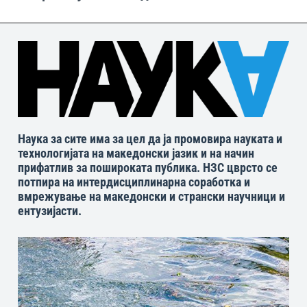
Наука за сите има за цел да ја промовира науката и
технологијата на македонски јазик и на начин
прифатлив за пошироката публика. НЗС цврсто се
потпира на интердисциплинарна соработка и
вмрежување на македонски и странски научници и
ентузијасти.