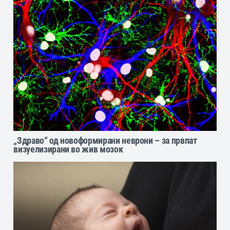
„Здраво“ од новоформирани неврони – за првпат
визуелизирани во жив мозок