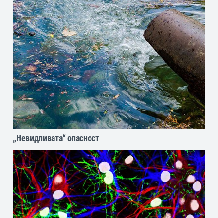
„Невидливата“ опасност