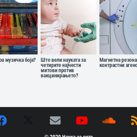
оа музичка боја?
Што вели науката за
Магнетна резона
четирите најчести
контрастни аген
митови против
вакцинирањето?
© 2020
Наука за сите