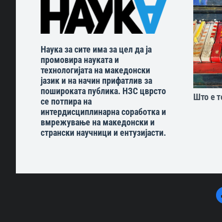
Наука за сите има за цел да ја
промовира науката и
технологијата на македонски
јазик и на начин прифатлив за
пошироката публика. НЗС цврсто
Што е т
се потпира на
интердисциплинарна соработка и
вмрежување на македонски и
странски научници и ентузијасти.