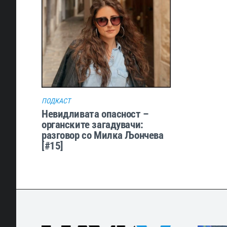
ПОДКАСТ
Невидливата опасност –
органските загадувачи:
разговор со Милка Љончева
[#15]