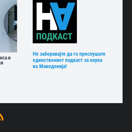
Не заборавајте да го преслушате
нса и
единствениот подкаст за наука
си
во Македонија!