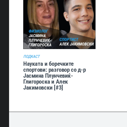
ПОДКАСТ
Науката и боречките
спортови: разговор со д-р
Јасмина Плунчевиќ-
Глигороска и Алек
Јакимовски [#3]