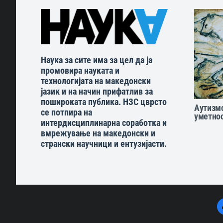
Наука за сите има за цел да ја
промовира науката и
технологијата на македонски
јазик и на начин прифатлив за
пошироката публика. НЗС цврсто
Аутизмо
се потпира на
уметнос
интердисциплинарна соработка и
вмрежување на македонски и
странски научници и ентузијасти.