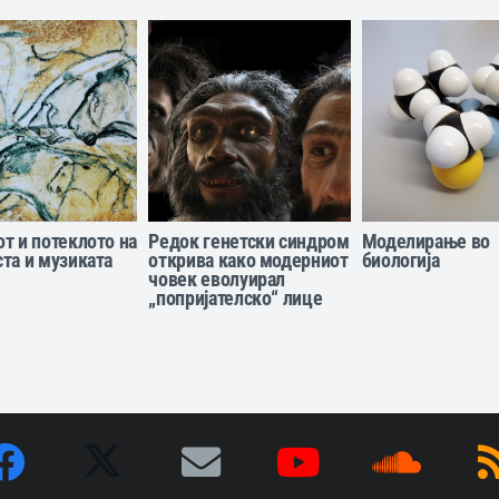
т и потеклото на
Редок генетски синдром
Моделирање во
та и музиката
открива како модерниот
биологија
човек еволуирал
„попријателско“ лице