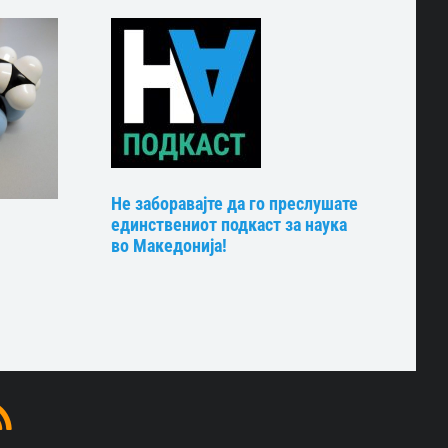
Не заборавајте да го преслушате
единствениот подкаст за наука
во Македонија!