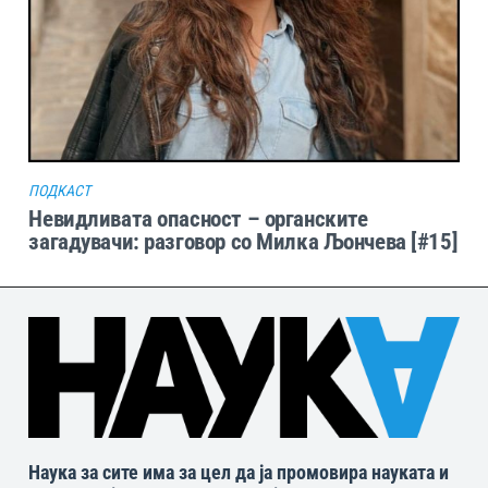
ПОДКАСТ
Невидливата опасност – органските
загадувачи: разговор со Милка Љончева [#15]
Наука за сите има за цел да ја промовира науката и