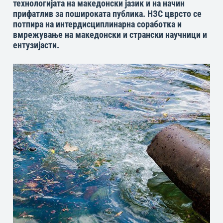
технологијата на македонски јазик и на начин
прифатлив за пошироката публика. НЗС цврсто се
потпира на интердисциплинарна соработка и
вмрежување на македонски и странски научници и
ентузијасти.