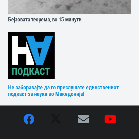
Бејзовата теорема, во 15 минути
Не заборавајте да го преслушате единствениот
подкаст за наука во Македонија!