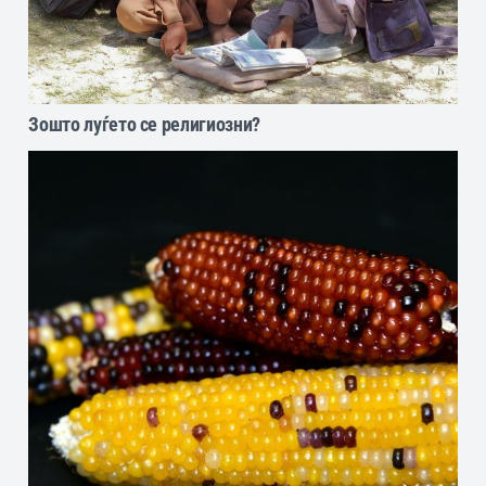
Зошто луѓето се религиозни?