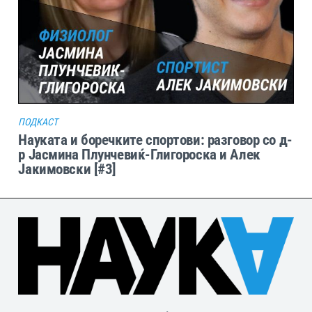
ПОДКАСТ
Науката и боречките спортови: разговор со д-
р Јасмина Плунчевиќ-Глигороска и Алек
Јакимовски [#3]