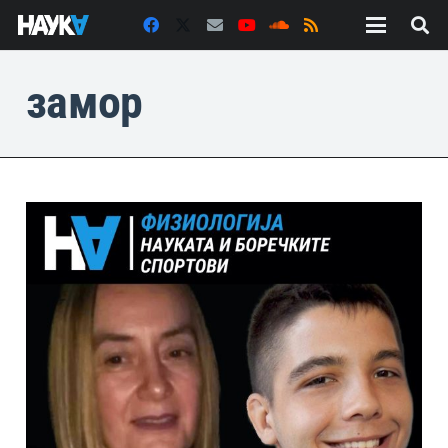
замор