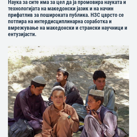
Наука за сите има за цел да ја промовира науката и
технологијата на македонски јазик и на начин
прифатлив за пошироката публика. НЗС цврсто се
потпира на интердисциплинарна соработка и
вмрежување на македонски и странски научници и
ентузијасти.