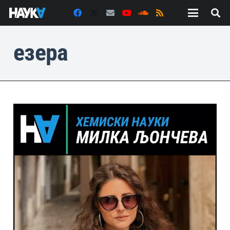
езера