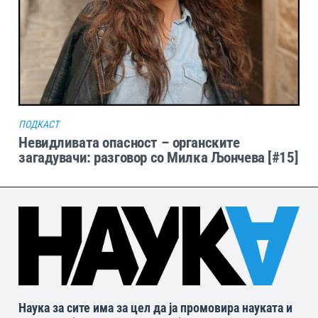
ПОДКАСТ
Невидливата опасност – органските
загадувачи: разговор со Милка Љончева [#15]
Наука за сите има за цел да ја промовира науката и