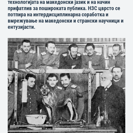
технологијата на македонски јазик и на начин
прифатлив за пошироката публика. НЗС цврсто се
потпира на интердисциплинарна соработка и
вмрежување на македонски и странски научници и
ентузијасти.