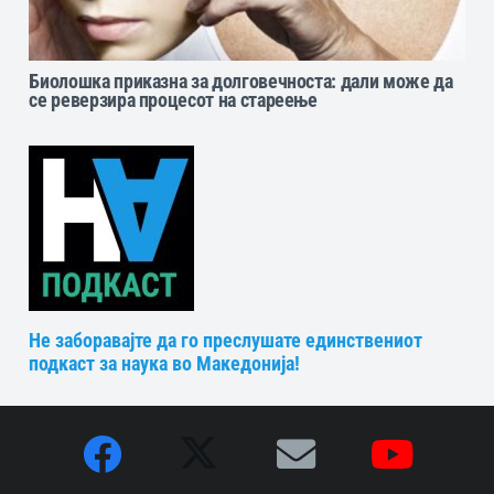
Биолошка приказна за долговечноста: дали може да
се реверзира процесот на стареење
Не заборавајте да го преслушате единствениот
подкаст за наука во Македонија!