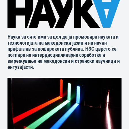
Наука за сите има за цел да ја промовира науката и
технологијата на македонски јазик и на начин
прифатлив за пошироката публика. НЗС цврсто се
потпира на интердисциплинарна соработка и
вмрежување на македонски и странски научници и
ентузијасти.