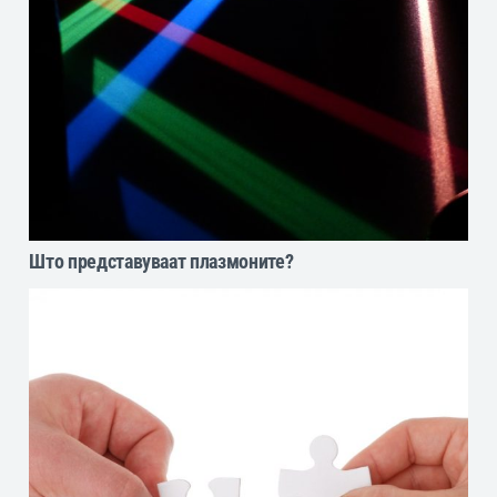
Што представуваат плазмоните?