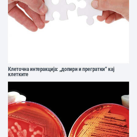
Клеточна интеракција: „допири и прегратки“ кај
клетките