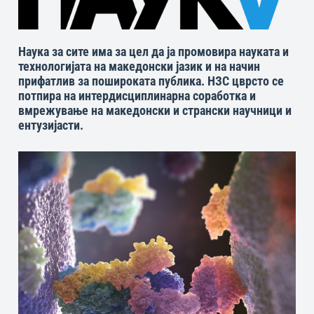
Наука за сите има за цел да ја промовира науката и
технологијата на македонски јазик и на начин
прифатлив за пошироката публика. НЗС цврсто се
потпира на интердисциплинарна соработка и
вмрежување на македонски и странски научници и
ентузијасти.