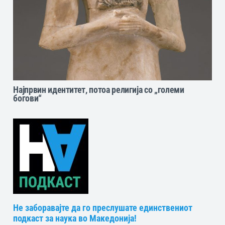
Најпрвин идентитет, потоа религија со „големи
богови“
Не заборавајте да го преслушате единствениот
подкаст за наука во Македонија!