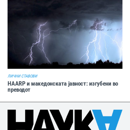
ЛИЧНИ СТАВОВИ
HAARP и македонската јавност: изгубени во
преводот