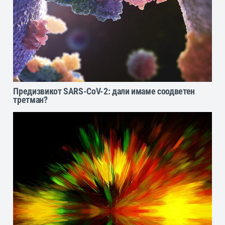
Предизвикот SARS-CoV-2: дали имаме соодветен
третман?