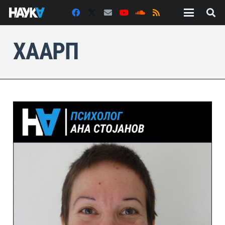
ХААРП