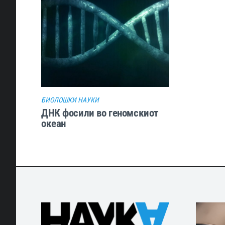
БИОЛОШКИ НАУКИ
ДНК фосили во геномскиот
океан