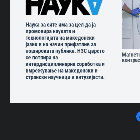
Наука за сите има за цел да ја
промовира науката и
технологијата на македонски
јазик и на начин прифатлив за
пошироката публика. НЗС цврсто
Магнетн
се потпира на
контрас
интердисциплинарна соработка и
вмрежување на македонски и
странски научници и ентузијасти.