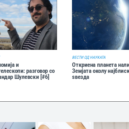
ВЕСТИ ОД НАУКАТА
омија и
Откриена планета нали
елескопи: разговор со
Земјата околу најблис
ндар Шулевски [#6]
ѕвезда