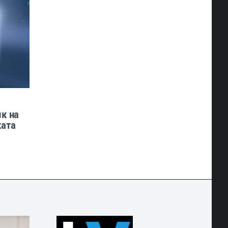
к на
ката