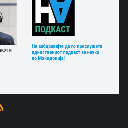
Не заборавајте да го преслушате
икот и
единствениот подкаст за наука
во Македонија!