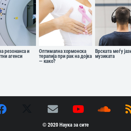
а резонанса и
Оптимална хормонска
Врската меѓу јаз
тни агенси
терапија при рак на дојка
музиката
— како?
© 2020
Наука за сите