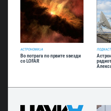
АСТРОНОМИЈА
ПОДКАСТ
Во потрага по првите ѕвезди
Астрон
со LOFAR
радиот
Алекса