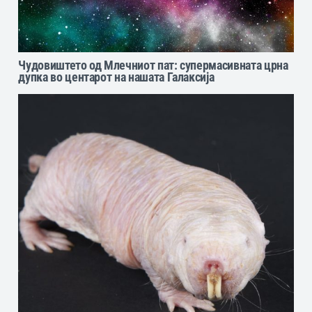
Чудовиштето од Млечниот пат: супермасивната црна
дупка во центарот на нашата Галаксија