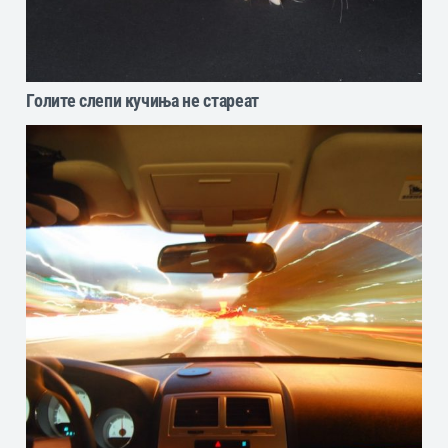
Голите слепи кучиња не стареат