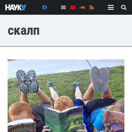
скалп