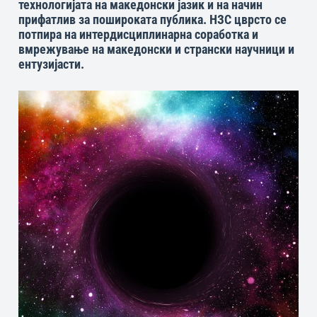
технологијата на македонски јазик и на начин
прифатлив за пошироката публика. НЗС цврсто се
потпира на интердисциплинарна соработка и
вмрежување на македонски и странски научници и
ентузијасти.