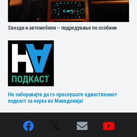
Ѕвезди и автомобили – подредување по особини
Не заборавајте да го преслушате единствениот
подкаст за наука во Македонија!