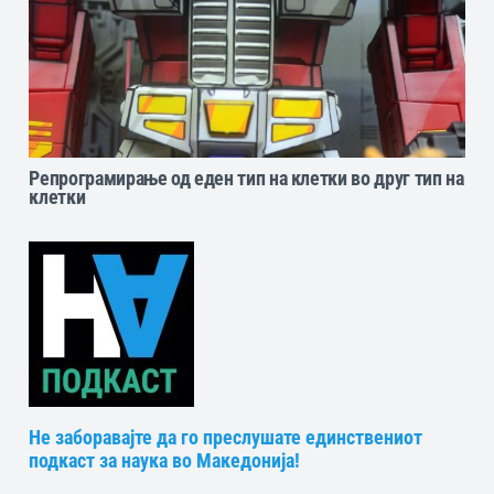
Репрограмирање од еден тип на клетки во друг тип на
клетки
Не заборавајте да го преслушате единствениот
подкаст за наука во Македонија!