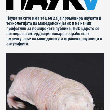
Наука за сите има за цел да ја промовира науката и
технологијата на македонски јазик и на начин
прифатлив за пошироката публика. НЗС цврсто се
потпира на интердисциплинарна соработка и
вмрежување на македонски и странски научници и
ентузијасти.