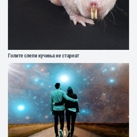
Голите слепи кучиња не стареат