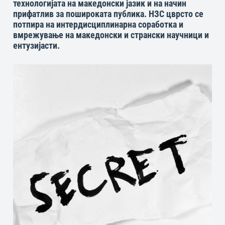
технологијата на македонски јазик и на начин
прифатлив за пошироката публика. НЗС цврсто се
потпира на интердисциплинарна соработка и
вмрежување на македонски и странски научници и
ентузијасти.