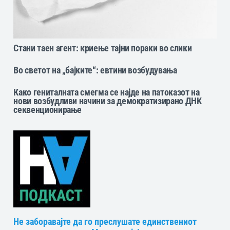
Стани таен агент: криење тајни пораки во слики
Во светот на „бајките“: eвтини возбудувања
Како гениталната смегма се најде на патоказот на
нови возбудливи начини за демократизирано ДНК
секвенционирање
Не заборавајте да го преслушате единствениот