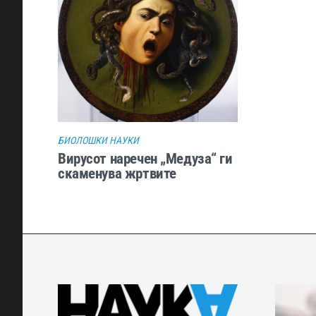
БИОЛОШКИ НАУКИ
Вирусот наречен „Медуза“ ги
скаменува жртвите