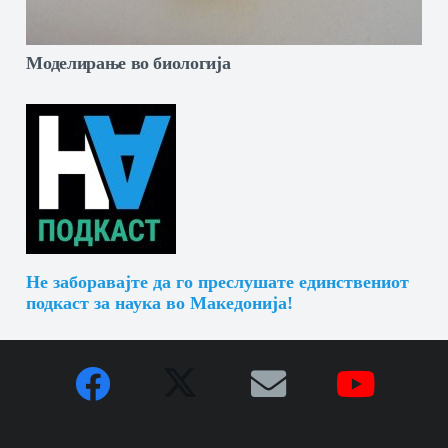
Моделирање во биологија
Не заборавајте да го преслушате единствениот
подкаст за наука во Македонија!