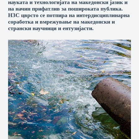
науката и технологијата на македонски јазик и
на начин прифатлив за пошироката публика.
НЗС цврсто се потпира на интердисциплинарна
соработка и вмрежување на македонски и
странски научници и ентузијасти.