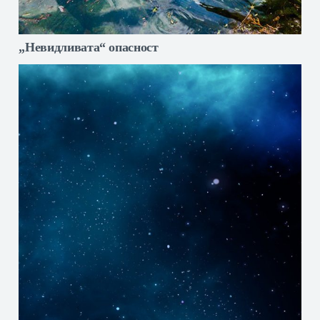
„Невидливата“ опасност