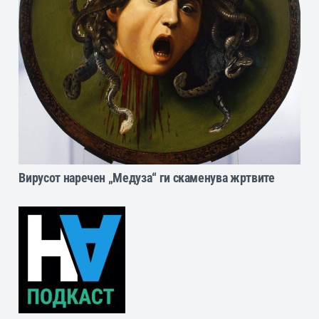
Вирусот наречен „Медуза“ ги скаменува жртвите