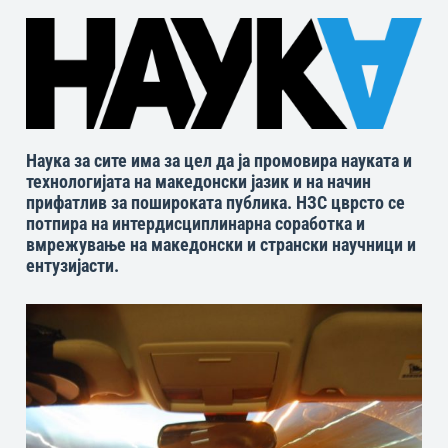
Наука за сите има за цел да ја промовира науката и
технологијата на македонски јазик и на начин
прифатлив за пошироката публика. НЗС цврсто се
потпира на интердисциплинарна соработка и
вмрежување на македонски и странски научници и
ентузијасти.