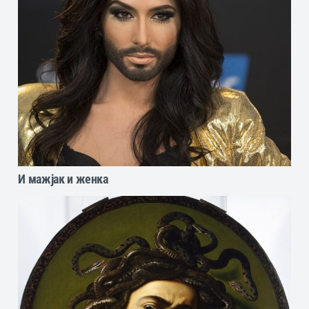
И мажјак и женка