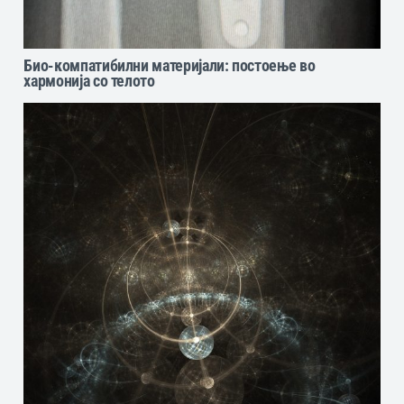
Био-компатибилни материјали: постоење во
хармонија со телото