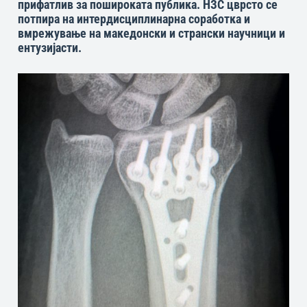
прифатлив за пошироката публика. НЗС цврсто се
потпира на интердисциплинарна соработка и
вмрежување на македонски и странски научници и
ентузијасти.