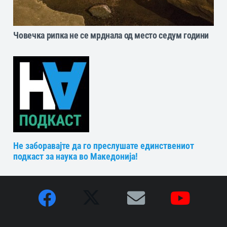
Човечка рипка не се мрднала од место седум години
Не заборавајте да го преслушате единствениот
подкаст за наука во Македонија!