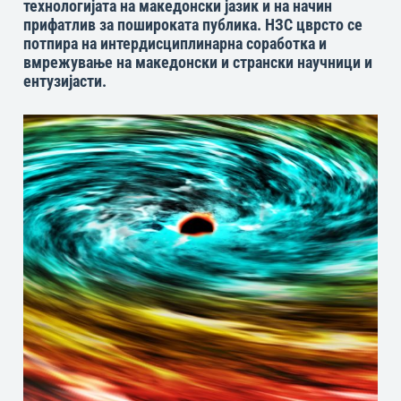
технологијата на македонски јазик и на начин
прифатлив за пошироката публика. НЗС цврсто се
потпира на интердисциплинарна соработка и
вмрежување на македонски и странски научници и
ентузијасти.