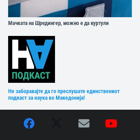
Мачката на Шредингер, можно е да куртули
Не заборавајте да го преслушате единствениот
подкаст за наука во Македонија!