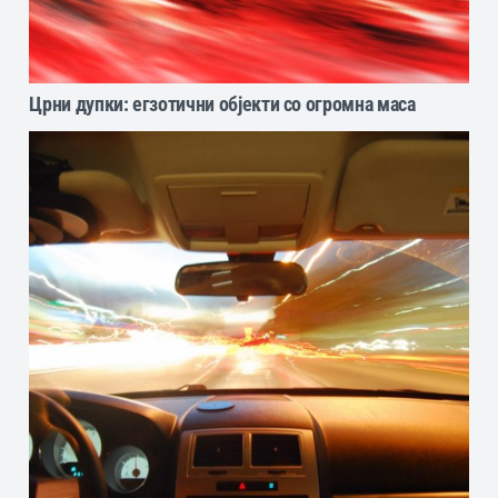
Црни дупки: егзотични објекти со огромна маса