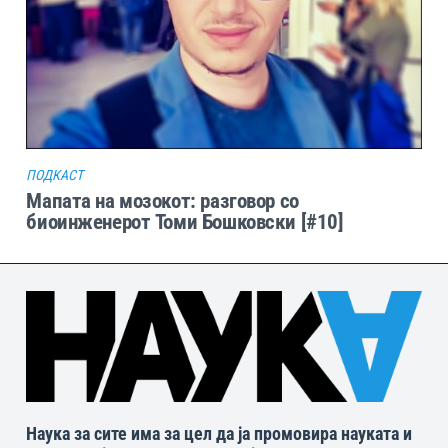
ПОДКАСТ
Мапата на мозокот: разговор со
биоинженерот Томи Бошковски [#10]
Наука за сите има за цел да ја промовира науката и