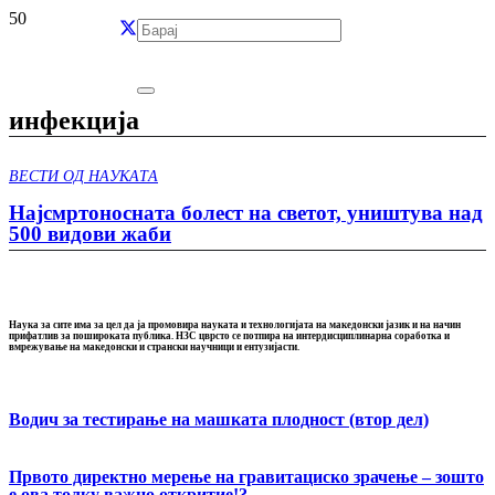
инфекција
ВЕСТИ ОД НАУКАТА
Најсмртоносната болест на светот, уништува над
500 видови жаби
Наука за сите има за цел да ја промовира науката и технологијата на македонски јазик и на начин
прифатлив за пошироката публика. НЗС цврсто се потпира на интердисциплинарна соработка и
вмрежување на македонски и странски научници и ентузијасти.
Водич за тестирање на машката плодност (втор дел)
Првото директно мерење на гравитациcко зрачење – зошто
е ова толку важно откритие!?