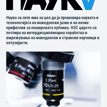
Наука за сите има за цел да ја промовира науката и
технологијата на македонски јазик и на начин
прифатлив за пошироката публика. НЗС цврсто се
потпира на интердисциплинарна соработка и
вмрежување на македонски и странски научници и
ентузијасти.