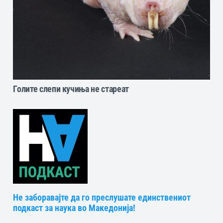
Голите слепи кучиња не стареат
Не заборавајте да го преслушате единствениот
подкаст за наука во Македонија!