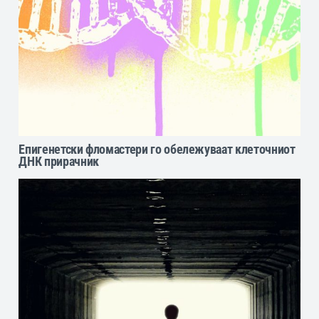
Епигенетски фломастери го обележуваат клеточниот
ДНК прирачник