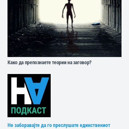
Како да препознаете теории на заговор?
Не заборавајте да го преслушате единствениот