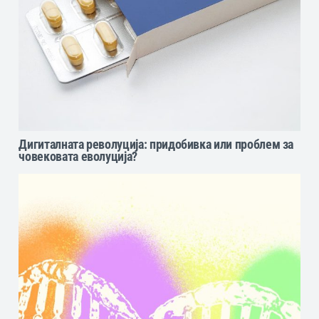
Дигиталната револуција: придобивка или проблем за
човековата еволуција?