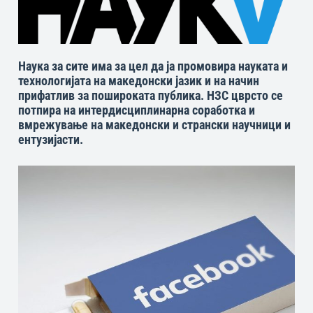
Наука за сите има за цел да ја промовира науката и
технологијата на македонски јазик и на начин
прифатлив за пошироката публика. НЗС цврсто се
потпира на интердисциплинарна соработка и
вмрежување на македонски и странски научници и
ентузијасти.