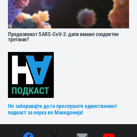
Предизвикот SARS-CoV-2: дали имаме соодветен
третман?
Не заборавајте да го преслушате единствениот
подкаст за наука во Македонија!