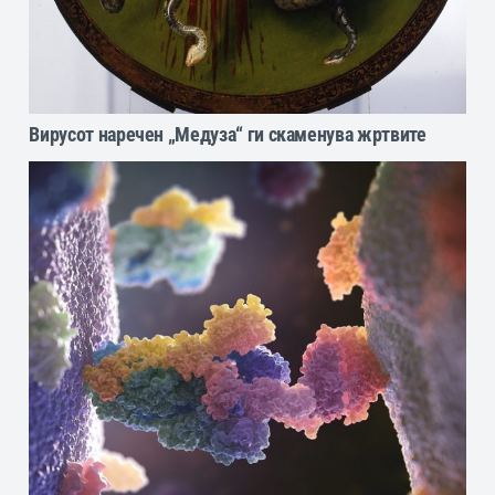
Вирусот наречен „Медуза“ ги скаменува жртвите