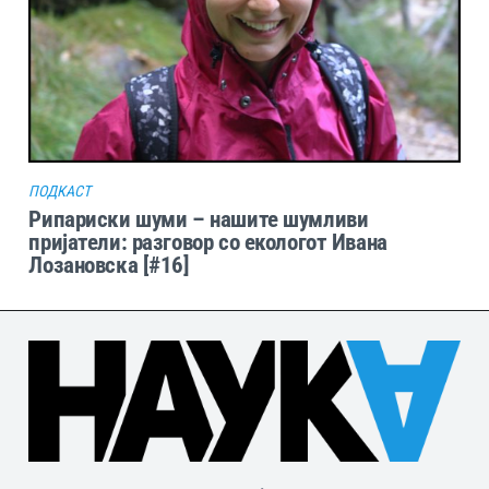
ПОДКАСТ
Рипариски шуми – нашите шумливи
пријатели: разговор со екологот Ивана
Лозановска [#16]