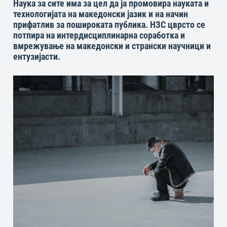
Наука за сите има за цел да ја промовира науката и
технологијата на македонски јазик и на начин
прифатлив за пошироката публика. НЗС цврсто се
потпира на интердисциплинарна соработка и
вмрежување на македонски и странски научници и
ентузијасти.