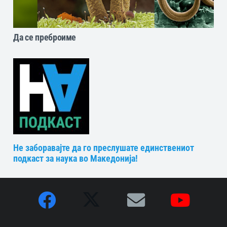
Да се преброиме
Не заборавајте да го преслушате единствениот
подкаст за наука во Македонија!