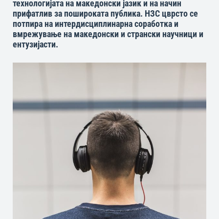
технологијата на македонски јазик и на начин
прифатлив за пошироката публика. НЗС цврсто се
потпира на интердисциплинарна соработка и
вмрежување на македонски и странски научници и
ентузијасти.