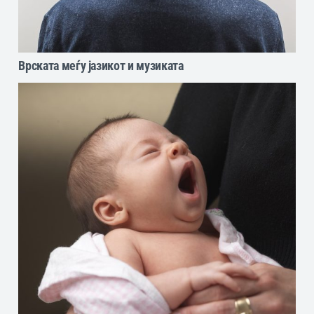
Врската меѓу јазикот и музиката